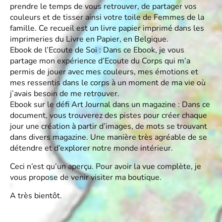
prendre le temps de vous retrouver, de partager vos
couleurs et de tisser ainsi votre toile de Femmes de la
famille. Ce recueil est un livre papier imprimé dans les
imprimeries du Livre en Papier, en Belgique.
Ebook de
l’Ecoute de Soi
: Dans ce Ebook, je vous
partage mon expérience d’Ecoute du Corps qui m’a
permis de jouer avec mes couleurs, mes émotions et
mes ressentis dans le corps à un moment de ma vie où
j’avais besoin de me retrouver.
Ebook sur le défi
Art Journal dans un magazin
e : Dans ce
document, vous trouverez des pistes pour créer chaque
jour une création à partir d’images, de mots se trouvant
dans divers magazine. Une manière très agréable de se
détendre et d’explorer notre monde intérieur.
Ceci n’est qu’un aperçu. Pour avoir la vue complète, je
vous propose de venir visiter ma
boutique
.
A très bientôt.