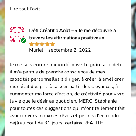
Lire tout l’avis
Défi Créatif d’Août – « Je me découvre à
travers les affirmations positives »
Acheteur
Muriel
septembre 2, 2022
Note
5
sur
vérifié
5
Je me suis encore mieux découverte grâce à ce défi :
il m'a permis de prendre conscience de mes
capacités personnelles à diriger, à créer, à améliorer
mon état d'esprit, à laisser partir des croyances, à
augmenter ma force d'action, de créativité pour vivre
la vie que je désir au quotidien. MERCI Stéphanie
pour toutes ces suggestions qui m'ont tellement fait
avancer vers mon/mes rêves et permis d'en rendre
déjà au bout de 31 jours, certains REALITE