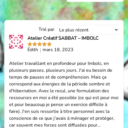
Trier
Trié par
les
Atelier Créatif SABBAT – IMBOLC
avis
par
Édith
mars 18, 2023
Note
5
sur
5
Atelier travaillant en profondeur pour Imbolc, en
plusieurs passes, plusieurs jours. J'ai eu besoin de
temps de pauses et de compréhension. Mais ça
correspond aux énergies de la période sombre et
d'hibernation. Avec le recul, une formulation des
ressources en moi a été possible (ce qui est pour moi
et pour beaucoup je pense un exercice difficile à
faire). J'en suis ressortie à titre personnel avec la
conscience de ce que j'avais à ménager et protéger,
car souvent mes forces sont diffusées pour…