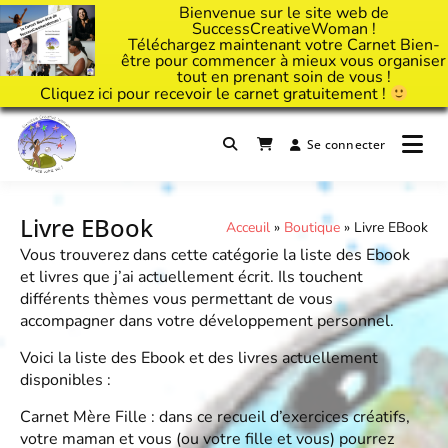
Bienvenue sur le site web de
SuccessCreativeWoman !
Téléchargez maintenant votre Carnet Bien-
être pour commencer à mieux vous organiser
tout en prenant soin de vous !
Cliquez
ici
pour recevoir le carnet gratuitement !
Passer
au
Se connecter
Il est temps d'ART'ivez votre vie !
contenu
Success Creative Woman
Livre EBook
Acceuil
»
Boutique
»
Livre EBook
Vous trouverez dans cette catégorie la liste des Ebook
et livres que j’ai actuellement écrit. Ils touchent
différents thèmes vous permettant de vous
accompagner dans votre développement personnel.
Voici la liste des Ebook et des livres actuellement
disponibles :
Carnet Mère Fille
: dans ce recueil d’exercices créatifs,
votre maman et vous (ou votre fille et vous) pourrez