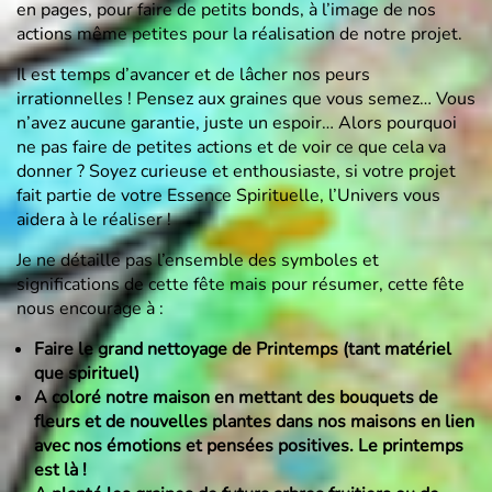
en pages, pour faire de petits bonds, à l’image de nos
actions même petites pour la réalisation de notre projet.
Il est temps d’avancer et de lâcher nos peurs
irrationnelles ! Pensez aux graines que vous semez… Vous
n’avez aucune garantie, juste un espoir… Alors pourquoi
ne pas faire de petites actions et de voir ce que cela va
donner ? Soyez curieuse et enthousiaste, si votre projet
fait partie de votre Essence Spirituelle, l’Univers vous
aidera à le réaliser !
Je ne détaille pas l’ensemble des symboles et
significations de cette fête mais pour résumer, cette fête
nous encourage à :
Faire le grand nettoyage de Printemps (tant matériel
que spirituel)
A coloré notre maison en mettant des bouquets de
fleurs et de nouvelles plantes dans nos maisons en lien
avec nos émotions et pensées positives. Le printemps
est là !