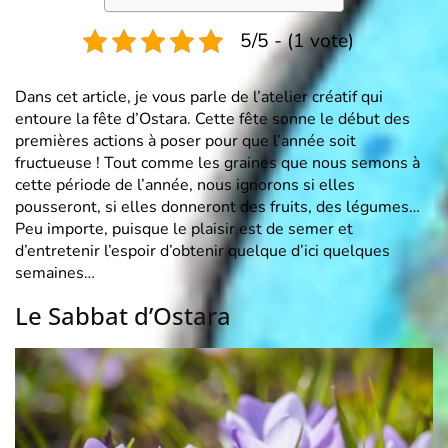
5/5 - (1 vote)
Dans cet article, je vous parle de l’atelier créatif qui
entoure la fête d’Ostara. Cette fête sonne le début des
premières actions à poser pour que l’année soit
fructueuse ! Tout comme les graines que nous semons à
cette période de l’année, nous ignorons si elles
pousseront, si elles donneront des fruits, des légumes…
Peu importe, puisque le plaisir est de semer et
d’entretenir l’espoir d’obtenir quelque d’ici quelques
semaines…
Le Sabbat d’Ostara