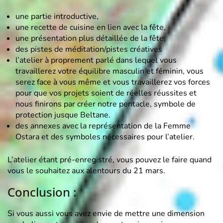
une partie introductive,
une recette de cuisine en lien avec la fête,
une présentation plus détaillée de la fête,
des pistes de méditation/pistes créatives
l’atelier à proprement parlé dans lequel vous
travaillerez votre équilibre masculin et féminin, vous
serez face à vous même et vous travaillerez vos forces
pour que vos projets soient de réelles réussites et
nous finirons par créer notre pentacle, symbole de
protection jusque Beltane.
des annexes avec la représentation de la Femme
Ostara et des symboles nécessaires pour l’atelier.
L’atelier étant pré-enregistré, vous pouvez le faire quand
vous le souhaitez aux alentours du 21 mars.
Conclusion :
Si vous aussi vous avez envie de mettre une dimension