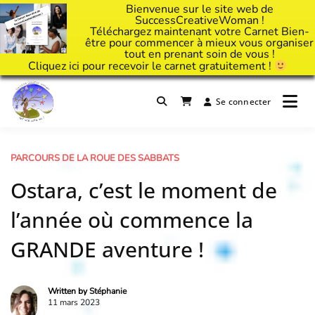
Bienvenue sur le site web de
SuccessCreativeWoman !
Téléchargez maintenant votre Carnet Bien-
être pour commencer à mieux vous organiser
tout en prenant soin de vous !
Cliquez
ici
pour recevoir le carnet gratuitement !
Passer
au
Se connecter
Il est temps d'ART'ivez votre vie !
contenu
Success Creative Woman
PARCOURS DE LA ROUE DES SABBATS
Ostara, c’est le moment de
l’année où commence la
GRANDE aventure !
Written by
Stéphanie
11 mars 2023