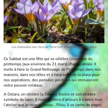
Les chatouillis des Vers de Terre font éclore les petits bulbes
Ce Sabbat est une fête qui se célèbre l’équinoxe du
printemps (aux environs du 21 mars) chaque année. Il
invite à faire le Grand Nettoyage de Printemps dans nos
maisons, dans nos têtes et à faire enfin de la place pour
nos aspirations, des pensées positives qui stimuleront
notre pouvoir créateur.
A Ostara, on célèbre la Déesse Eostre et son célèbre
symbole du lapin. Il nous guidera d’ailleurs à travers tout
l’atelier que je vous propose… Filou, il se cache de pages