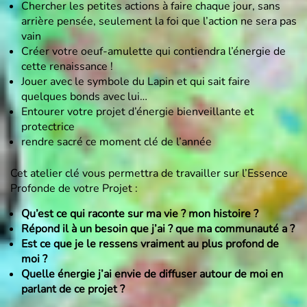
Chercher les petites actions à faire chaque jour, sans
arrière pensée, seulement la foi que l’action ne sera pas
vain
Créer votre oeuf-amulette qui contiendra l’énergie de
cette renaissance !
Jouer avec le symbole du Lapin et qui sait faire
quelques bonds avec lui…
Entourer votre projet d’énergie bienveillante et
protectrice
rendre sacré ce moment clé de l’année
Cet atelier clé vous permettra de travailler sur l’Essence
Profonde de votre Projet :
Qu’est ce qui raconte sur ma vie ? mon histoire ?
Répond il à un besoin que j’ai ? que ma communauté a ?
Est ce que je le ressens vraiment au plus profond de
moi ?
Quelle énergie j’ai envie de diffuser autour de moi en
parlant de ce projet ?