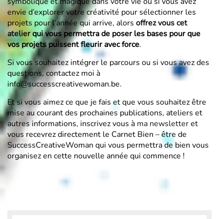
symbolique et magique dans votre vie ou si vous avez
envie d’explorer votre créativité pour sélectionner les
projets pour l’année qui arrive, alors
offrez vous cet
atelier
qui vous permettra de poser les bases pour que
vos projets puissent fleurir avec force
.
Si vous souhaitez intégrer le parcours ou si vous avez des
questions, contactez moi à
info@successcreativewoman.be.
Et si vous aimez ce que je fais et que vous souhaitez être
mise au courant des prochaines publications, ateliers et
autres informations, inscrivez vous à
ma newsletter
et
vous recevrez directement le Carnet Bien – être de
SuccessCreativeWoman qui vous permettra de bien vous
organisez en cette nouvelle année qui commence !