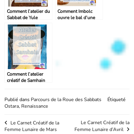
Comment l’atelier du
Comment Imbolc
Sabbat de Yule
ouvre le bal d’une
clôture l’année avec
nouvelle année
peps et motivation
pétillante
Comment l’atelier
créatif de Samhain
ouvre la plus
mystérieuse période
de l’année
Publié dans
Parcours de la Roue des Sabbats
Étiqueté
Ostara
,
Renaissance
Navigation
Le Carnet Créatif de la
Le Carnet Créatif de la
Femme Lunaire de Mars
Femme Lunaire d’Avril
de