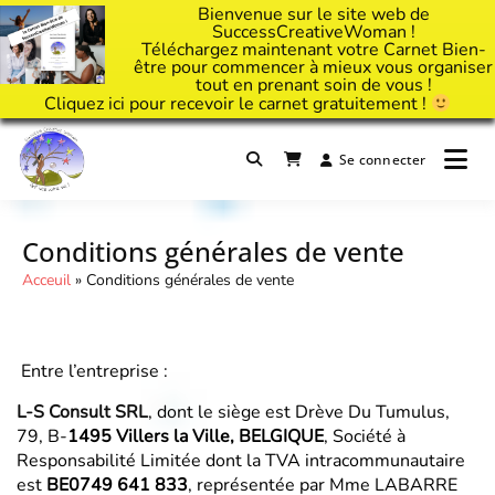
Bienvenue sur le site web de
SuccessCreativeWoman !
Téléchargez maintenant votre Carnet Bien-
être pour commencer à mieux vous organiser
tout en prenant soin de vous !
Cliquez
ici
pour recevoir le carnet gratuitement !
Passer
au
Se connecter
Il est temps d'ART'ivez votre vie !
contenu
Success Creative Woman
Conditions générales de vente
Acceuil
»
Conditions générales de vente
Entre l’entreprise :
L-S Consult SRL
, dont le siège est Drève Du Tumulus,
79, B-
1495 Villers la Ville, BELGIQUE
, Société à
Responsabilité Limitée dont la TVA intracommunautaire
est
BE0749 641 833
, représentée par Mme LABARRE