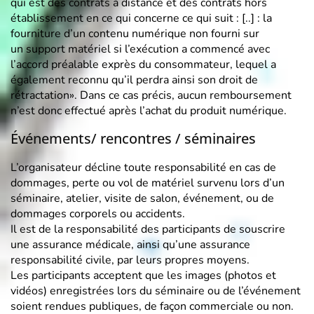
qui est des contrats à distance et des contrats hors
établissement en ce qui concerne ce qui suit : [..] : la
fourniture d’un contenu numérique non fourni sur
un support matériel si l’exécution a commencé avec
l’accord préalable exprès du consommateur, lequel a
également reconnu qu’il perdra ainsi son droit de
rétractation». Dans ce cas précis, aucun remboursement
n’est donc effectué après l’achat du produit numérique.
Événements/ rencontres / séminaires
L’organisateur décline toute responsabilité en cas de
dommages, perte ou vol de matériel survenu lors d’un
séminaire, atelier, visite de salon, événement, ou de
dommages corporels ou accidents.
Il est de la responsabilité des participants de souscrire
une assurance médicale, ainsi qu’une assurance
responsabilité civile, par leurs propres moyens.
Les participants acceptent que les images (photos et
vidéos) enregistrées lors du séminaire ou de l’événement
soient rendues publiques, de façon commerciale ou non.