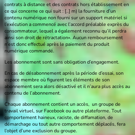
contrats à distance et des contrats hors établissement en
ce qui concerne ce qui suit : [..] m) la fourniture d’un
contenu numérique non fourni sur un support matériel si
l’exécution a commencé avec l’accord préalable exprès du
consommateur, lequel a également reconnu qu’il perdra
ainsi son droit de rétractation». Aucun remboursement
n’est donc effectué après le paiement du produit
numérique commandé.
Les abonnement sont sans obligation d’engagement.
En cas de désabonnement après la période d’essai, son
espace membre où figurent les éléments de son
abonnement sera alors désactivé et il n’aura plus accès au
contenu de l’abonnement.
Chaque abonnement contient un accès, un groupe de
travail virtuel, sur Facebook ou autre plateforme. Tout
comportement haineux, raciste, de diffamation, de
démarchage ou tout autre comportement déplacés, fera
l’objet d’une exclusion du groupe.