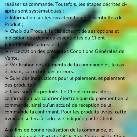
réaliser sa commande. Toutefois, les étapes décrites ci-
après sont systématiques :
➢ Information sur les caractéristiques essentielles du
Produit ;
➢ Choix du Produit, le cas échéant de ses options et
indication des données essentielles du Client
(identification, adresse…) ;
➢ Acceptation des présentes Conditions Générales de
Vente.
➢ Vérification des éléments de la commande et, le cas
échéant, correction des erreurs.
➢ Suivi des instructions pour le paiement, et paiement
des produits.
➢ Livraison des produits. Le Client recevra alors
confirmation par courrier électronique du paiement de la
commande, ainsi qu’un accusé de réception de la
commande la confirmant. Pour les produits livrés, cette
livraison se fera à l’adresse indiquée par le Client.
Aux fins de bonne réalisation de la commande, et
conformément à l’article 1316-1 du Code civil, le Client