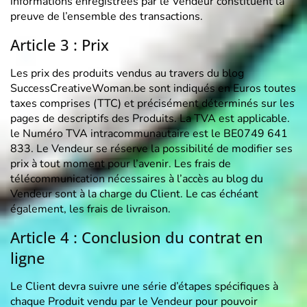
informations enregistrées par le Vendeur constituent la
preuve de l’ensemble des transactions.
Article 3 : Prix
Les prix des produits vendus au travers du blog
SuccessCreativeWoman.be sont indiqués en Euros toutes
taxes comprises (TTC) et précisément déterminés sur les
pages de descriptifs des Produits. La TVA est applicable.
le Numéro TVA intracommunautaire est le BE0749 641
833. Le Vendeur se réserve la possibilité de modifier ses
prix à tout moment pour l’avenir. Les frais de
télécommunication nécessaires à l’accès au blog du
Vendeur sont à la charge du Client. Le cas échéant
également, les frais de livraison.
Article 4 : Conclusion du contrat en
ligne
Le Client devra suivre une série d’étapes spécifiques à
chaque Produit vendu par le Vendeur pour pouvoir