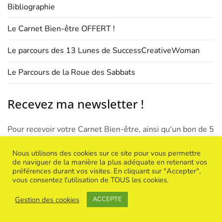
Bibliographie
Le Carnet Bien-être OFFERT !
Le parcours des 13 Lunes de SuccessCreativeWoman
Le Parcours de la Roue des Sabbats
Recevez ma newsletter !
Pour recevoir votre Carnet Bien-être, ainsi qu'un bon de 5
euros de réduction sur un de mes défis créatifs mensuels,
venez vous inscrire à ma Newsletter (par
ici
) ! Et 1 à 2 fois
Nous utilisons des cookies sur ce site pour vous permettre
par mois, vous recevrez des infos : de nouveaux ateliers,
de naviguer de la manière la plus adéquate en retenant vos
préférences durant vos visites. En cliquant sur "Accepter",
de nouveaux programmes de coaching, des articles et
vous consentez l'utilisation de TOUS les cookies.
outils intéressants ;-)
Gestion des cookies
ACCEPTE
Vos données personnelles seront traitées en conformité
avec notre
charte de confidentialité
.