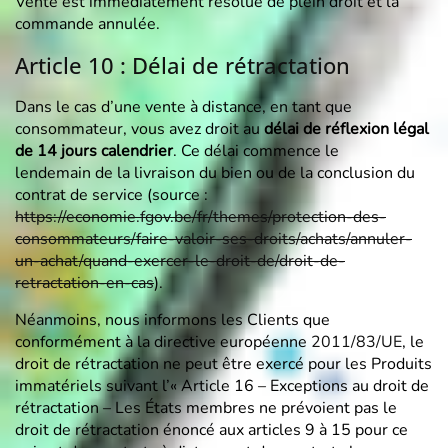
Vente est immédiatement résolue de plein droit et la
commande annulée.
Article 10 : Délai de rétractation
Dans le cas d’une vente à distance, en tant que
consommateur, vous avez droit au
délai de réflexion légal
de 14 jours calendrier
. Ce délai commence le
lendemain de la livraison du bien ou de la conclusion du
contrat de service (source :
https://economie.fgov.be/fr/themes/protection-des-
consommateurs/faire-valoir-ses-droits/achats/annuler-
un-achat/quand-exercer-le-droit-de/droit-de-
retractation-en-cas
).
Néanmoins, nous informons les Clients que
conformément à la directive européenne
2011/83/UE
, le
droit de rétractation ne peut être exercé pour les Produits
immatériels suivant l’« Article 16 – Exceptions au droit de
rétractation – Les États membres ne prévoient pas le
droit de rétractation énoncé aux articles 9 à 15 pour ce