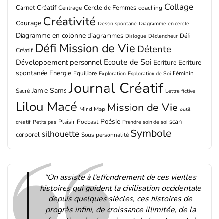
Collage
Carnet Créatif
Cercle de Femmes
Centrage
coaching
Créativité
Courage
Dessin spontané
Diagramme en cercle
Diagramme en colonne
diagrammes
Défi
Dialogue
Déclencheur
Défi Mission de Vie
Détente
Créatif
Ecoute de Soi
Développement personnel
Ecriture
Ecriture
spontanée
Energie
Equilibre
Féminin
Exploration
Exploration de Soi
Journal Créatif
Jamie Sams
Sacré
Lettre fictive
Lilou Macé
Mission de Vie
Mind Map
outil
Poésie
scan
Plaisir
Podcast
créatif
Petits pas
Prendre soin de soi
Symbole
silhouette
corporel
Sous personnalité
"On assiste à l’effondrement de ces vieilles
histoires qui guident la civilisation occidentale
depuis quelques siècles, ces histoires de
progrès infini, de croissance illimitée, de la