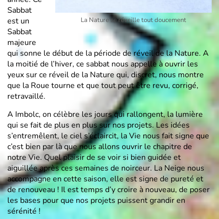
Sabbat
La Nature se réveille tout doucement
est un
Sabbat
majeure
qui sonne le début de la période de réveil de la Nature. A
la moitié de l’hiver, ce sabbat nous appelle à ouvrir les
yeux sur ce réveil de la Nature qui, discret, nous montre
que la Roue tourne et que tout peut être revu, corrigé,
retravaillé.
A Imbolc, on célèbre les jours qui rallongent, la lumière
qui se fait de plus en plus sur nos projets. Les idées
s’entremêlent, le ciel s’éclaircit, la Vie nous fait signe que
c’est bien par là que nous allons ouvrir le chapitre de
notre Vie. Quel plaisir de se voir si bien guidée et
aiguillée après ces semaines de noirceur. La Neige nous
accompagne en cette saison, elle est signe de pureté et
de renouveau ! Il est temps d’y croire à nouveau, de poser
les bases pour que nos projets puissent grandir en
sérénité !