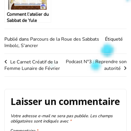
Comment l’atelier du
Sabbat de Yule
clôture l’année avec
peps et motivation
Publié dans
Parcours de la Roue des Sabbats
Étiqueté
Imbolc
,
S'ancrer
Navigation
Podcast N°3 : Reprendre son
Le Carnet Créatif de la
Femme Lunaire de Février
autorité
de
l’article
Laisser un commentaire
Votre adresse e-mail ne sera pas publiée.
Les champs
obligatoires sont indiqués avec
*
Commentaire
*