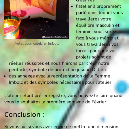
créatives
l’atelier à proprement
parlé dans lequel vous
travaillerez votre
équilibre masculin et
féminin, vous serez
face à vous même et
Autel pour célébrer Imbolc
vous travaillerez vos
forces pour que vos
projets soient de
réelles réussites et nous finirons par créer notre
pentacle, symbole de protection jusque Ostara.
des annexes avec la représentation de la Femme
Imbolc et des symboles nécessaires pour l’atelier.
L’atelier étant pré-enregistré, vous pouvez le faire quand
vous le souhaitez la première semaine de Février.
Conclusion :
Si vous aussi vous avez envie de mettre une dimension