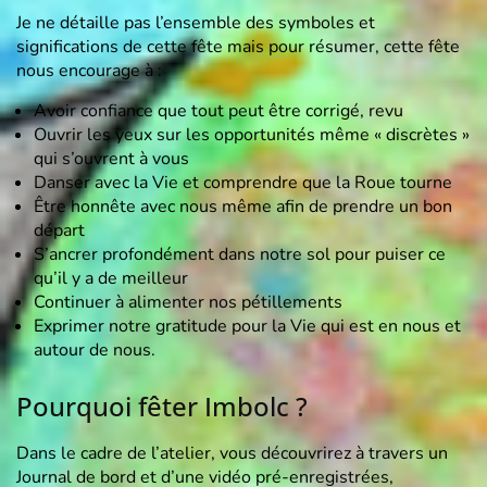
Je ne détaille pas l’ensemble des symboles et
significations de cette fête mais pour résumer, cette fête
nous encourage à :
Avoir confiance que tout peut être corrigé, revu
Ouvrir les yeux sur les opportunités même « discrètes »
qui s’ouvrent à vous
Danser avec la Vie et comprendre que la Roue tourne
Être honnête avec nous même afin de prendre un bon
départ
S’ancrer profondément dans notre sol pour puiser ce
qu’il y a de meilleur
Continuer à alimenter nos pétillements
Exprimer notre gratitude pour la Vie qui est en nous et
autour de nous.
Pourquoi fêter Imbolc ?
Dans le cadre de l’atelier, vous découvrirez à travers un
Journal de bord et d’une vidéo pré-enregistrées,