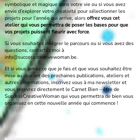
symbolique et magique dans votre vie ou si vous avez
envie d’explorer votre créativité pour sélectionner les
projets pour l’année qui arrive, alors
offrez vous cet
atelier
qui vous permettra de poser les bases pour que
vos projets puissent fleurir avec force
.
Si vous souhaitez intégrer le parcours ou si vous avez des
questions, contactez moi à
info@successcreativewoman.be.
Et si vous aimez ce que je fais et que vous souhaitez être
mise au courant des prochaines publications, ateliers et
autres informations, inscrivez vous à
ma newsletter
et
vous recevrez directement le Carnet Bien – être de
SuccessCreativeWoman qui vous permettra de bien vous
organisez en cette nouvelle année qui commence !