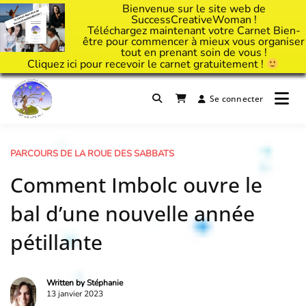
Bienvenue sur le site web de
SuccessCreativeWoman !
Téléchargez maintenant votre Carnet Bien-
être pour commencer à mieux vous organiser
tout en prenant soin de vous !
Cliquez
ici
pour recevoir le carnet gratuitement !
Passer
au
Se connecter
Il est temps d'ART'ivez votre vie !
contenu
Success Creative Woman
PARCOURS DE LA ROUE DES SABBATS
Comment Imbolc ouvre le
bal d’une nouvelle année
pétillante
Written by
Stéphanie
13 janvier 2023