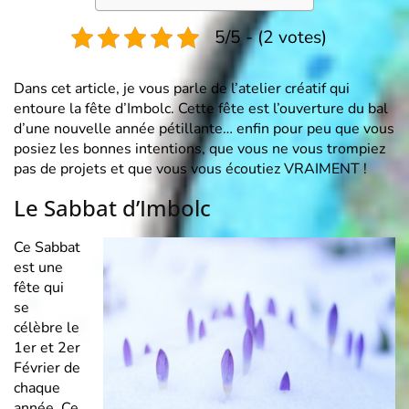
5/5 - (2 votes)
Dans cet article, je vous parle de l’atelier créatif qui
entoure la fête d’Imbolc. Cette fête est l’ouverture du bal
d’une nouvelle année pétillante… enfin pour peu que vous
posiez les bonnes intentions, que vous ne vous trompiez
pas de projets et que vous vous écoutiez VRAIMENT !
Le Sabbat d’Imbolc
Ce Sabbat
est une
fête qui
se
célèbre le
1er et 2er
Février de
chaque
année. Ce