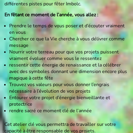
différentes pistes pour fêter Imbolc.
En fêtant ce moment de l’année, vous allez :
Prendre le temps de vous poser et d’écouter vraiment
en vous
Chercher ce que la Vie cherche à vous délivrer comme
message
Nourrir votre terreau pour que vos projets puissent
vraiment évoluer comme vous le ressentez
ressentir cette énergie de renaissance et la célébrer
avec des symboles donnant une dimension encore plus
magique à cette fête
Trouvez vos valeurs pour vous donner l’engrais
nécessaire à l’évolution de vos projets
Entourer votre projet d’énergie bienveillante et
protectrice
rendre sacré ce moment clé de l’année
Cet atelier clé vous permettra de travailler sur votre
capacité à être responsable de vos projets.