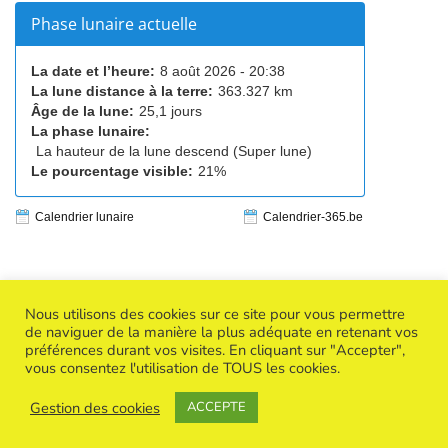
Phase lunaire actuelle
La date et l’heure:
8 août 2026 - 20:38
La lune distance à la terre:
363.327 km
Âge de la lune:
25,1 jours
La phase lunaire:
La hauteur de la lune descend (Super lune)
Le pourcentage visible:
21%
Calendrier lunaire
Calendrier-365.be
Nous utilisons des cookies sur ce site pour vous permettre
de naviguer de la manière la plus adéquate en retenant vos
préférences durant vos visites. En cliquant sur "Accepter",
Copyright © 2026
Success Creative Woman
| Powered by
vous consentez l'utilisation de TOUS les cookies.
Thème WordPress BuddyX
Gestion des cookies
Politique de confidentialité
ACCEPTE