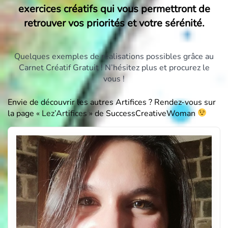
exercices créatifs qui vous permettront de
retrouver vos priorités et votre sérénité.
Quelques exemples de réalisations possibles grâce au
Carnet Créatif Gratuit ! N’hésitez plus et procurez le
vous !
Envie de découvrir les autres Artifices ? Rendez-vous sur
la page
« Lez’Artifices »
de SuccessCreativeWoman