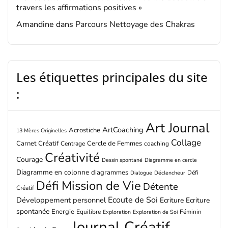
travers les affirmations positives »
Amandine
dans
Parcours Nettoyage des Chakras
Les étiquettes principales du site
:
Art Journal
ArtCoaching
Acrostiche
13 Mères Originelles
Collage
Carnet Créatif
Cercle de Femmes
Centrage
coaching
Créativité
Courage
Dessin spontané
Diagramme en cercle
Diagramme en colonne
diagrammes
Défi
Dialogue
Déclencheur
Défi Mission de Vie
Détente
Créatif
Ecoute de Soi
Développement personnel
Ecriture
Ecriture
spontanée
Energie
Equilibre
Féminin
Exploration
Exploration de Soi
Journal Créatif