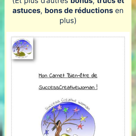
(Et plus d’autres
bonus
,
trucs et
astuces
,
bons de réductions
en
plus)