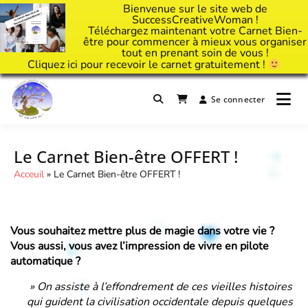
Bienvenue sur le site web de
SuccessCreativeWoman !
Téléchargez maintenant votre Carnet Bien-
être pour commencer à mieux vous organiser
tout en prenant soin de vous !
Cliquez
ici
pour recevoir le carnet gratuitement !
Passer
au
Se connecter
Il est temps d'ART'ivez votre vie !
contenu
Success Creative Woman
Le Carnet Bien-être OFFERT !
Acceuil
»
Le Carnet Bien-être OFFERT !
Vous souhaitez mettre plus de magie dans votre vie ?
Vous aussi, vous avez l’impression de vivre en pilote
automatique ?
» On assiste à l’effondrement de ces vieilles histoires
qui guident la civilisation occidentale depuis quelques