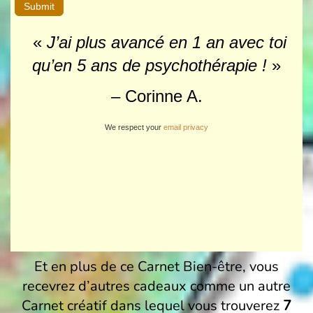
«
J’ai plus avancé en 1 an avec toi
qu’en 5 ans de
psychothérapie !
»
– Corinne A.
We respect your
email privacy
Et en plus de ce Carnet Bien-être, vous
recevrez d’autres cadeaux comme un autre
Carnet créatif dans lequel vous trouverez
7