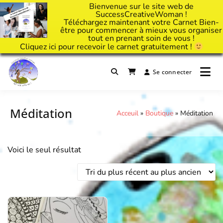
Bienvenue sur le site web de
SuccessCreativeWoman !
Téléchargez maintenant votre Carnet Bien-
être pour commencer à mieux vous organiser
tout en prenant soin de vous !
Cliquez
ici
pour recevoir le carnet gratuitement !
Passer
au
Se connecter
Il est temps d'ART'ivez votre vie !
contenu
Success Creative Woman
Méditation
Acceuil
»
Boutique
»
Méditation
Voici le seul résultat