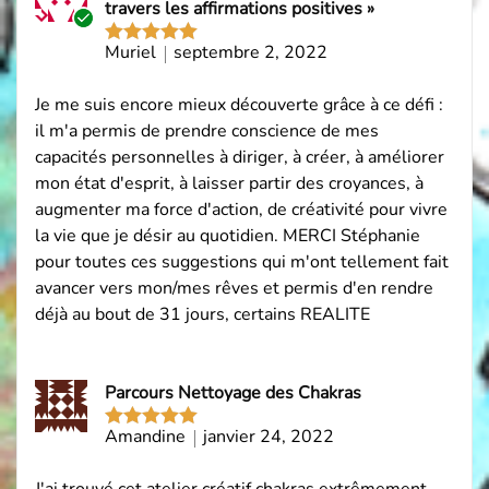
travers les affirmations positives »
Acheteur
Muriel
septembre 2, 2022
Note
5
sur
vérifié
5
Je me suis encore mieux découverte grâce à ce défi :
il m'a permis de prendre conscience de mes
capacités personnelles à diriger, à créer, à améliorer
mon état d'esprit, à laisser partir des croyances, à
augmenter ma force d'action, de créativité pour vivre
la vie que je désir au quotidien. MERCI Stéphanie
pour toutes ces suggestions qui m'ont tellement fait
avancer vers mon/mes rêves et permis d'en rendre
déjà au bout de 31 jours, certains REALITE
Parcours Nettoyage des Chakras
Amandine
janvier 24, 2022
Note
5
sur
5