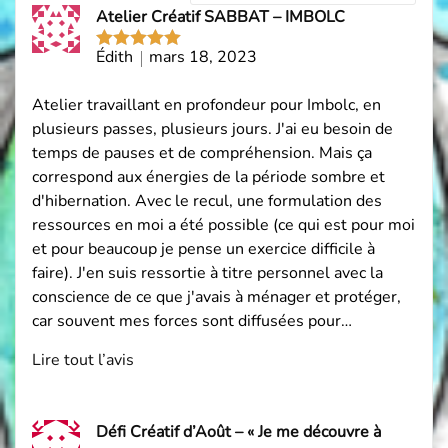
les
Atelier Créatif SABBAT – IMBOLC
avis
par
Édith
mars 18, 2023
Note
5
sur
5
Atelier travaillant en profondeur pour Imbolc, en
plusieurs passes, plusieurs jours. J'ai eu besoin de
temps de pauses et de compréhension. Mais ça
correspond aux énergies de la période sombre et
d'hibernation. Avec le recul, une formulation des
ressources en moi a été possible (ce qui est pour moi
et pour beaucoup je pense un exercice difficile à
faire). J'en suis ressortie à titre personnel avec la
conscience de ce que j'avais à ménager et protéger,
car souvent mes forces sont diffusées pour…
Lire tout l’avis
Défi Créatif d’Août – « Je me découvre à