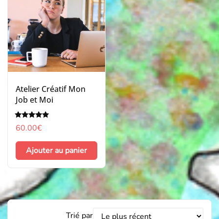
Atelier Créatif Mon
Job et Moi
Note
60.00
€
5.00
sur 5
Ajouter au panier
Trier
Trié par