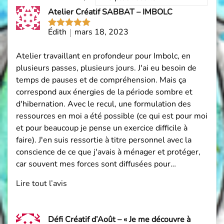
les
Atelier Créatif SABBAT – IMBOLC
avis
par
Édith
mars 18, 2023
Note
5
sur
5
Atelier travaillant en profondeur pour Imbolc, en
plusieurs passes, plusieurs jours. J'ai eu besoin de
temps de pauses et de compréhension. Mais ça
correspond aux énergies de la période sombre et
d'hibernation. Avec le recul, une formulation des
ressources en moi a été possible (ce qui est pour moi
et pour beaucoup je pense un exercice difficile à
faire). J'en suis ressortie à titre personnel avec la
conscience de ce que j'avais à ménager et protéger,
car souvent mes forces sont diffusées pour…
Lire tout l’avis
Défi Créatif d’Août – « Je me découvre à