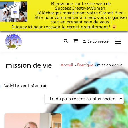
Bienvenue sur le site web de
SuccessCreativeWoman !
Téléchargez maintenant votre Carnet Bien-
être pour commencer à mieux vous organiser
tout en prenant soin de vous !
Cliquez
ici
pour recevoir le carnet gratuitement !
Passer
au
Se connecter
Il est temps d'ART'ivez votre vie !
contenu
Success Creative Woman
mission de vie
Acceuil
»
Boutique
»
mission de vie
Voici le seul résultat