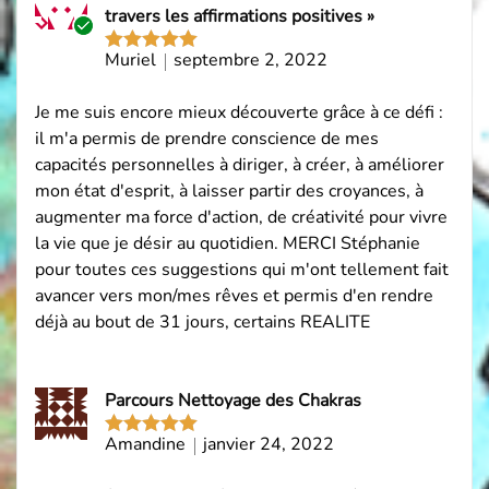
travers les affirmations positives »
Acheteur
Muriel
septembre 2, 2022
Note
5
sur
vérifié
5
Je me suis encore mieux découverte grâce à ce défi :
il m'a permis de prendre conscience de mes
capacités personnelles à diriger, à créer, à améliorer
mon état d'esprit, à laisser partir des croyances, à
augmenter ma force d'action, de créativité pour vivre
la vie que je désir au quotidien. MERCI Stéphanie
pour toutes ces suggestions qui m'ont tellement fait
avancer vers mon/mes rêves et permis d'en rendre
déjà au bout de 31 jours, certains REALITE
Parcours Nettoyage des Chakras
Amandine
janvier 24, 2022
Note
5
sur
5