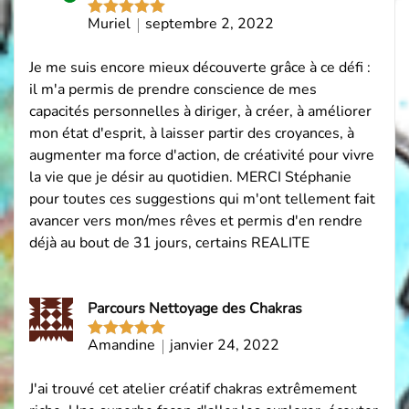
Acheteur
Muriel
septembre 2, 2022
Note
5
sur
vérifié
5
Je me suis encore mieux découverte grâce à ce défi :
il m'a permis de prendre conscience de mes
capacités personnelles à diriger, à créer, à améliorer
mon état d'esprit, à laisser partir des croyances, à
augmenter ma force d'action, de créativité pour vivre
la vie que je désir au quotidien. MERCI Stéphanie
pour toutes ces suggestions qui m'ont tellement fait
avancer vers mon/mes rêves et permis d'en rendre
déjà au bout de 31 jours, certains REALITE
Parcours Nettoyage des Chakras
Amandine
janvier 24, 2022
Note
5
sur
5
J'ai trouvé cet atelier créatif chakras extrêmement