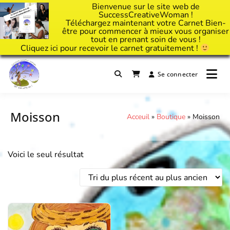
Bienvenue sur le site web de
SuccessCreativeWoman !
Téléchargez maintenant votre Carnet Bien-
être pour commencer à mieux vous organiser
tout en prenant soin de vous !
Cliquez
ici
pour recevoir le carnet gratuitement !
Passer
au
Se connecter
Il est temps d'ART'ivez votre vie !
contenu
Success Creative Woman
Moisson
Acceuil
»
Boutique
»
Moisson
Voici le seul résultat