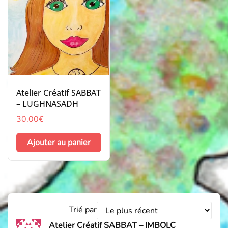
Atelier Créatif SABBAT
– LUGHNASADH
30.00
€
Ajouter au panier
Trier
Trié par
les
Atelier Créatif SABBAT – IMBOLC