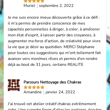
Acheteur
Muriel
septembre 2, 2022
Note
5
sur
vérifié
5
Je me suis encore mieux découverte grâce à ce défi :
il m'a permis de prendre conscience de mes
capacités personnelles à diriger, à créer, à améliorer
mon état d'esprit, à laisser partir des croyances, à
augmenter ma force d'action, de créativité pour vivre
la vie que je désir au quotidien. MERCI Stéphanie
pour toutes ces suggestions qui m'ont tellement fait
avancer vers mon/mes rêves et permis d'en rendre
déjà au bout de 31 jours, certains REALITE
Parcours Nettoyage des Chakras
Amandine
janvier 24, 2022
Note
5
sur
5
J'ai trouvé cet atelier créatif chakras extrêmement
riche. Une superbe façon d'aller les explorer, écouter