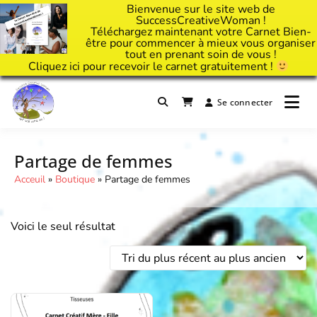
Bienvenue sur le site web de
SuccessCreativeWoman !
Téléchargez maintenant votre Carnet Bien-
être pour commencer à mieux vous organiser
tout en prenant soin de vous !
Cliquez
ici
pour recevoir le carnet gratuitement !
Passer
au
Se connecter
Il est temps d'ART'ivez votre vie !
contenu
Success Creative Woman
Partage de femmes
Acceuil
»
Boutique
»
Partage de femmes
Voici le seul résultat