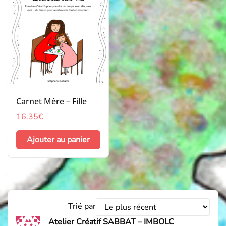
Carnet Mère – Fille
16.35
€
Ajouter au panier
Trier
Trié par
les
Atelier Créatif SABBAT – IMBOLC
avis