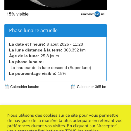
Phase lunaire actuelle
La date et l’heure:
9 août 2026 - 11:28
La lune distance à la terre:
363.392 km
Âge de la lune:
25,8 jours
La phase lunaire:
La hauteur de la lune descend (Super lune)
Le pourcentage visible:
15%
Calendrier lunaire
Calendrier-365.be
Nous utilisons des cookies sur ce site pour vous permettre
de naviguer de la manière la plus adéquate en retenant vos
préférences durant vos visites. En cliquant sur "Accepter",
Copyright © 2026
Success Creative Woman
| Powered by