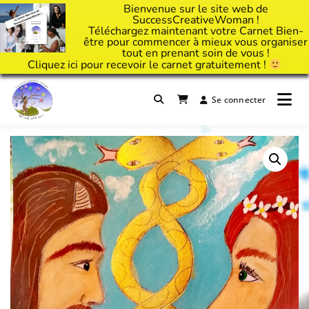
Bienvenue sur le site web de
SuccessCreativeWoman !
Téléchargez maintenant votre Carnet Bien-
être pour commencer à mieux vous organiser
tout en prenant soin de vous !
Cliquez
ici
pour recevoir le carnet gratuitement !
Passer
au
Se connecter
Il est temps d'ART'ivez votre vie !
contenu
Success Creative Woman