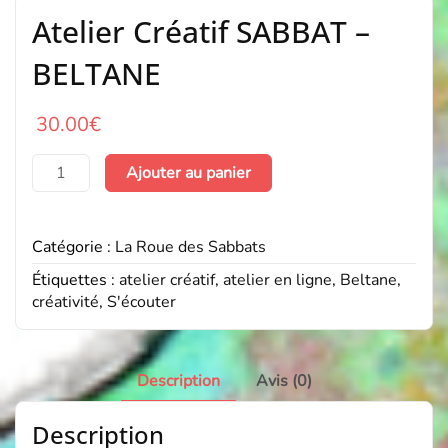
Atelier Créatif SABBAT –
BELTANE
30.00
€
quantité
Ajouter au panier
de
Atelier
Créatif
Catégorie :
La Roue des Sabbats
SABBAT
-
Étiquettes :
atelier créatif
,
atelier en ligne
,
Beltane
,
BELTANE
créativité
,
S'écouter
Description
Avis (0)
Description