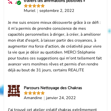
travers les affirmations positives »
Acheteur
Muriel
septembre 2, 2022
Note
5
sur
vérifié
5
Je me suis encore mieux découverte grâce à ce défi :
il m'a permis de prendre conscience de mes
capacités personnelles à diriger, à créer, à améliorer
mon état d'esprit, à laisser partir des croyances, à
augmenter ma force d'action, de créativité pour vivre
la vie que je désir au quotidien. MERCI Stéphanie
pour toutes ces suggestions qui m'ont tellement fait
avancer vers mon/mes rêves et permis d'en rendre
déjà au bout de 31 jours, certains REALITE
Parcours Nettoyage des Chakras
Amandine
janvier 24, 2022
Note
5
sur
5
J'ai trouvé cet atelier créatif chakras extrêmement