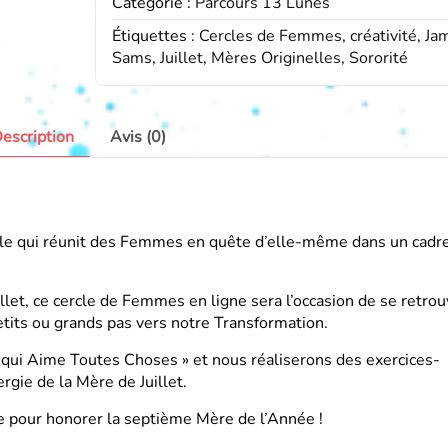
Catégorie :
Parcours 13 Lunes
Femmes
-
Étiquettes :
Cercles de Femmes
,
créativité
,
Ja
Juillet
Sams
,
Juillet
,
Mères Originelles
,
Sororité
escription
Avis (0)
le qui réunit des Femmes en quête d’elle-même dans un cadr
llet, ce cercle de Femmes en ligne sera l’occasion de se retrou
tits ou grands pas vers notre Transformation.
e qui Aime Toutes Choses » et nous réaliserons des exercices-
ergie de la Mère de Juillet.
e pour honorer la septième Mère de l’Année !