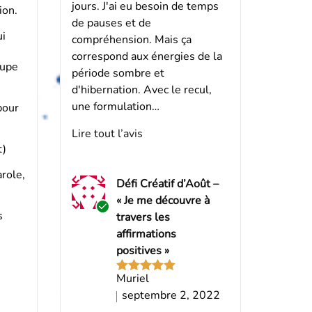
jours. J'ai eu besoin de temps
ion.
de pauses et de
ui
compréhension. Mais ça
correspond aux énergies de la
oupe
période sombre et
d'hibernation. Avec le recul,
une formulation…
pour
Lire tout l’avis
t)
role,
Défi Créatif d’Août –
« Je me découvre à
s
travers les
Acheteur
affirmations
vérifié
positives »
Muriel
Note
5
sur
5
septembre 2, 2022