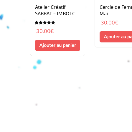
Atelier Créatif
Cercle de Fem
SABBAT – IMBOLC
Mai
30.00
€
Note
30.00
€
5.00
Ajouter au pa
sur 5
Ajouter au panier