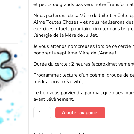
et petits ou grands pas vers notre Transformat
Nous parlerons de la Mère de Juillet, « Celle q
Aime Toutes Choses » et nous réaliserons des
exercices-rituels pour faire circuler dans le gr
l’énergie de la Mère de Juillet.
Je vous attends nombreuses lors de ce cercle 
honorer la septième Mère de l’Année !
Durée du cercle : 2 heures (approximativemen
Programme : lecture d’un poème, groupe de pa
méditations, créativité, …
Le lien vous parviendra par mail quelques jour
avant l’évènement.
quantité
Ajouter au panier
de
Cercle
de