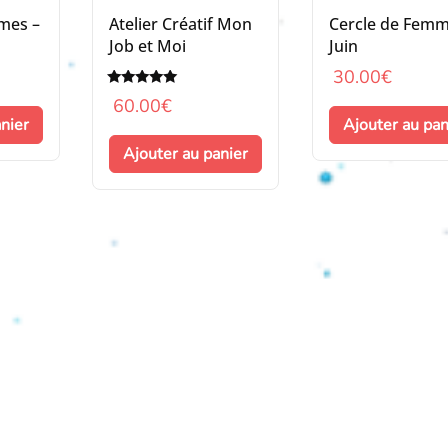
mes –
Atelier Créatif Mon
Cercle de Femm
Job et Moi
Juin
30.00
€
Note
60.00
€
5.00
nier
Ajouter au pan
sur 5
Ajouter au panier