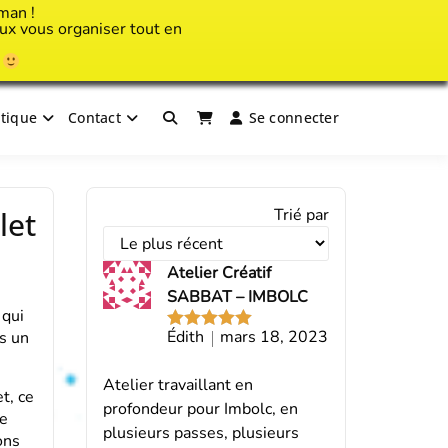
man !
x vous organiser tout en
!
tique
Contact
Se connecter
Trier
let
Trié par
les
avis
Atelier Créatif
par
SABBAT – IMBOLC
 qui
Édith
mars 18, 2023
s un
Note
5
sur
5
Atelier travaillant en
t, ce
profondeur pour Imbolc, en
se
plusieurs passes, plusieurs
ons