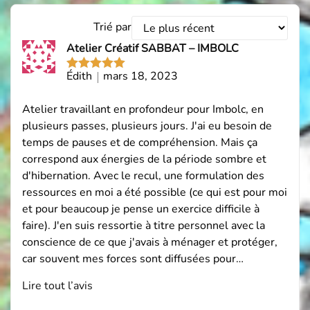
Trier
Trié par
les
Atelier Créatif SABBAT – IMBOLC
avis
par
Édith
mars 18, 2023
Note
5
sur
5
Atelier travaillant en profondeur pour Imbolc, en
plusieurs passes, plusieurs jours. J'ai eu besoin de
temps de pauses et de compréhension. Mais ça
correspond aux énergies de la période sombre et
d'hibernation. Avec le recul, une formulation des
ressources en moi a été possible (ce qui est pour moi
et pour beaucoup je pense un exercice difficile à
faire). J'en suis ressortie à titre personnel avec la
conscience de ce que j'avais à ménager et protéger,
car souvent mes forces sont diffusées pour…
Lire tout l’avis