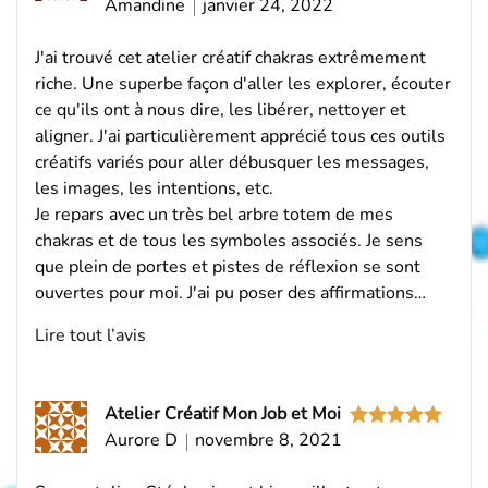
Amandine
janvier 24, 2022
Note
5
sur
5
J'ai trouvé cet atelier créatif chakras extrêmement
riche. Une superbe façon d'aller les explorer, écouter
ce qu'ils ont à nous dire, les libérer, nettoyer et
aligner. J'ai particulièrement apprécié tous ces outils
créatifs variés pour aller débusquer les messages,
les images, les intentions, etc.
Je repars avec un très bel arbre totem de mes
chakras et de tous les symboles associés. Je sens
que plein de portes et pistes de réflexion se sont
ouvertes pour moi. J'ai pu poser des affirmations…
Lire tout l’avis
Atelier Créatif Mon Job et Moi
Aurore D
novembre 8, 2021
Note
5
sur
5