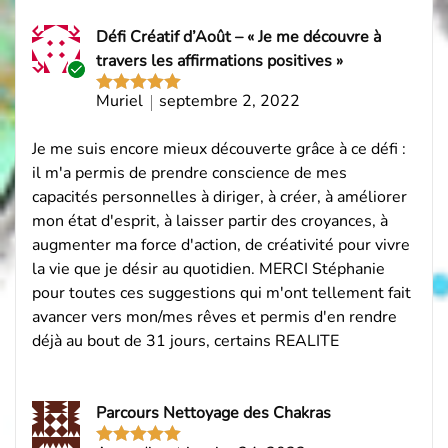
Défi Créatif d’Août – « Je me découvre à
travers les affirmations positives »
Acheteur
Muriel
septembre 2, 2022
Note
5
sur
vérifié
5
Je me suis encore mieux découverte grâce à ce défi :
il m'a permis de prendre conscience de mes
capacités personnelles à diriger, à créer, à améliorer
mon état d'esprit, à laisser partir des croyances, à
augmenter ma force d'action, de créativité pour vivre
la vie que je désir au quotidien. MERCI Stéphanie
pour toutes ces suggestions qui m'ont tellement fait
avancer vers mon/mes rêves et permis d'en rendre
déjà au bout de 31 jours, certains REALITE
Parcours Nettoyage des Chakras