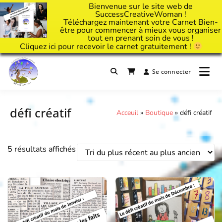
Bienvenue sur le site web de
SuccessCreativeWoman !
Téléchargez maintenant votre Carnet Bien-
être pour commencer à mieux vous organiser
tout en prenant soin de vous !
Cliquez
ici
pour recevoir le carnet gratuitement !
Passer
au
Se connecter
Il est temps d'ART'ivez votre vie !
contenu
Success Creative Woman
défi créatif
Acceuil
»
Boutique
»
défi créatif
5 résultats affichés