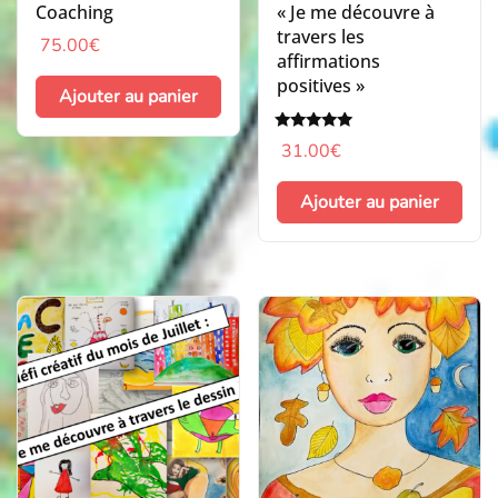
Coaching
« Je me découvre à
travers les
75.00
€
affirmations
positives »
Ajouter au panier
Note
31.00
€
5.00
sur 5
Ajouter au panier