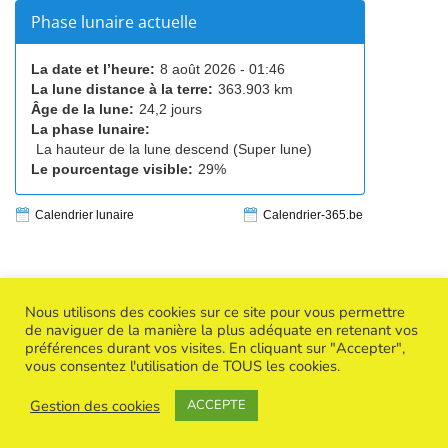
Phase lunaire actuelle
La date et l’heure:
8 août 2026 - 01:46
La lune distance à la terre:
363.903 km
Âge de la lune:
24,2 jours
La phase lunaire:
La hauteur de la lune descend (Super lune)
Le pourcentage visible:
29%
Calendrier lunaire
Calendrier-365.be
Nous utilisons des cookies sur ce site pour vous permettre
de naviguer de la manière la plus adéquate en retenant vos
préférences durant vos visites. En cliquant sur "Accepter",
Copyright © 2026
Success Creative Woman
| Powered by
vous consentez l'utilisation de TOUS les cookies.
Thème WordPress BuddyX
Gestion des cookies
ACCEPTE
Politique de confidentialité