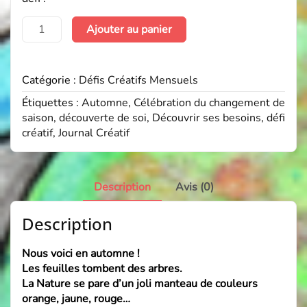
quantité
Ajouter au panier
de
Défi
Créatif
Catégorie :
Défis Créatifs Mensuels
Octobre
-
Étiquettes :
Automne
,
Célébration du changement de
"Je
saison
,
découverte de soi
,
Découvrir ses besoins
,
défi
découvre
créatif
,
Journal Créatif
mes
besoins
à
Description
Avis (0)
travers
les
outils
Description
du
Journal
Nous voici en automne !
Créatif®"
L
es feuilles tombent des arbres.
La Nature se pare d’un joli manteau de couleurs
orange, jaune, rouge…