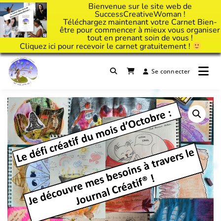
Bienvenue sur le site web de
SuccessCreativeWoman !
Téléchargez maintenant votre Carnet Bien-
être pour commencer à mieux vous organiser
tout en prenant soin de vous !
Cliquez
ici
pour recevoir le carnet gratuitement !
Passer
au
Se connecter
Il est temps d'ART'ivez votre vie !
contenu
Success Creative Woman