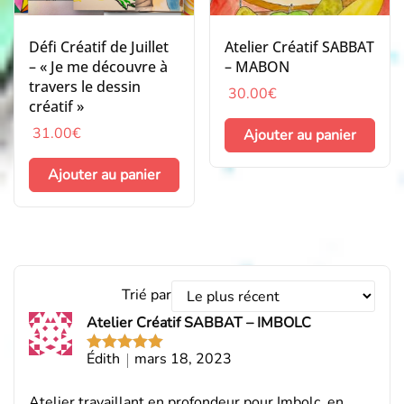
Défi Créatif de Juillet
Atelier Créatif SABBAT
– « Je me découvre à
– MABON
travers le dessin
30.00
€
créatif »
31.00
€
Ajouter au panier
Ajouter au panier
Trier
Trié par
les
Atelier Créatif SABBAT – IMBOLC
avis
par
Édith
mars 18, 2023
Note
5
sur
5
Atelier travaillant en profondeur pour Imbolc, en