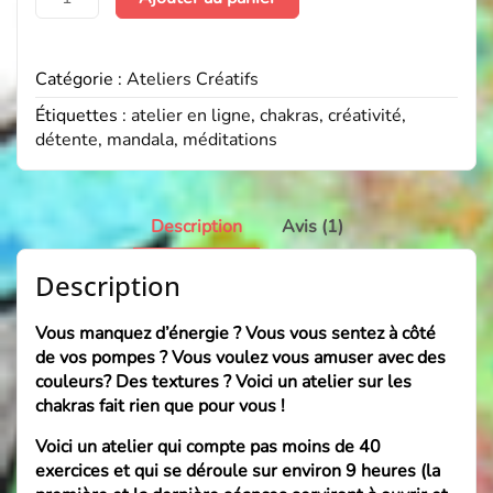
de
Parcours
Nettoyage
Catégorie :
Ateliers Créatifs
des
Chakras
Étiquettes :
atelier en ligne
,
chakras
,
créativité
,
détente
,
mandala
,
méditations
Description
Avis (1)
Description
Vous manquez d’énergie ? Vous vous sentez à côté
de vos pompes ? Vous voulez vous amuser avec des
couleurs? Des textures ? Voici un atelier sur les
chakras fait rien que pour vous !
Voici un atelier qui compte pas moins de 40
exercices et qui se déroule sur environ 9 heures (la