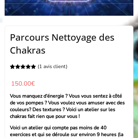
Parcours Nettoyage des
Chakras
(
1
avis client)
Noté
1
5.00
sur 5 basé
150.00
€
sur
notation
client
Vous manquez d’énergie ? Vous vous sentez à côté
de vos pompes ? Vous voulez vous amuser avec des
couleurs? Des textures ? Voici un atelier sur les
chakras fait rien que pour vous !
Voici un atelier qui compte pas moins de 40
exercices et qui se déroule sur environ 9 heures (la