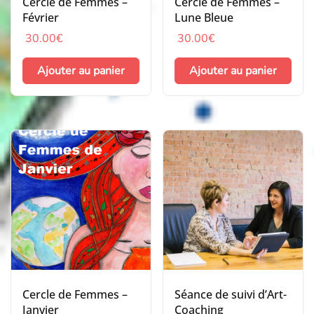
Cercle de Femmes –
Cercle de Femmes –
Février
Lune Bleue
30.00
€
30.00
€
Ajouter au panier
Ajouter au panier
Cercle de Femmes –
Séance de suivi d’Art-
Janvier
Coaching