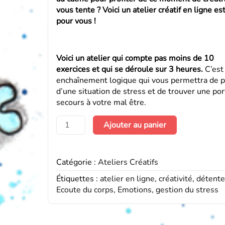
vous tente ? Voici un atelier créatif en ligne est
pour vous !
Voici un atelier qui compte pas moins de 10
exercices et qui se déroule sur 3 heures.
C’est
enchaînement logique qui vous permettra de p
d’une situation de stress et de trouver une po
secours à votre mal être.
quantité
Ajouter au panier
de
Atelier
Créatif
Catégorie :
Ateliers Créatifs
Gestion
du
Étiquettes :
atelier en ligne
,
créativité
,
détente
Stress
Ecoute du corps
,
Emotions
,
gestion du stress