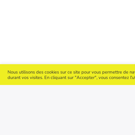
Nous utilisons des cookies sur ce site pour vous permettre de n
durant vos visites. En cliquant sur "Accepter", vous consentez l'u
Un lien direct vers …
Receve
newslet
Mon parcours de