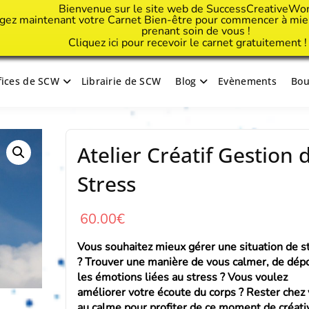
Bienvenue sur le site web de SuccessCreativeWo
gez maintenant votre Carnet Bien-être pour commencer à mieu
prenant soin de vous !
Cliquez
ici
pour recevoir le carnet gratuitement 
ifices de SCW
Librairie de SCW
Blog
Evènements
Bou
tive Woman
Atelier Créatif Gestion 
Stress
60.00
€
Vous souhaitez mieux gérer une situation de s
? Trouver une manière de vous calmer, de dép
les émotions liées au stress ? Vous voulez
améliorer votre écoute du corps ? Rester chez
au calme pour profiter de ce moment de créati