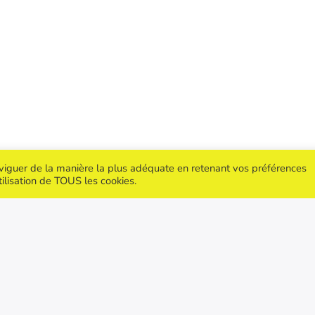
aviguer de la manière la plus adéquate en retenant vos préférences
tilisation de TOUS les cookies.
z ma
Informations légales
ter !
Contactez moi