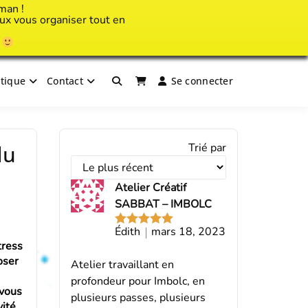
man !
x vous organiser tout en
!
tique
Contact
Se connecter
Trier
du
Trié par
les
avis
Atelier Créatif
par
SABBAT – IMBOLC
Édith
mars 18, 2023
Note
5
sur
tress
5
oser
Atelier travaillant en
profondeur pour Imbolc, en
 vous
plusieurs passes, plusieurs
vité