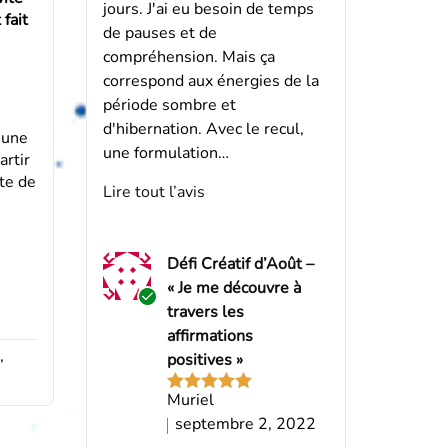
jours. J'ai eu besoin de temps
 fait
de pauses et de
compréhension. Mais ça
correspond aux énergies de la
période sombre et
d'hibernation. Avec le recul,
 une
une formulation…
artir
rte de
Lire tout l’avis
Défi Créatif d’Août –
« Je me découvre à
travers les
Acheteur
affirmations
vérifié
,
positives »
Muriel
Note
5
sur
5
septembre 2, 2022