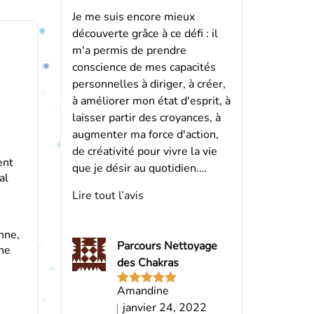
Je me suis encore mieux
découverte grâce à ce défi : il
m'a permis de prendre
conscience de mes capacités
personnelles à diriger, à créer,
à améliorer mon état d'esprit, à
laisser partir des croyances, à
augmenter ma force d'action,
de créativité pour vivre la vie
ent
que je désir au quotidien.…
al
Lire tout l’avis
nne,
Parcours Nettoyage
une
des Chakras
Amandine
Note
5
sur
5
janvier 24, 2022