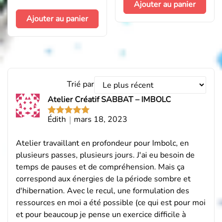
Ajouter au panier
sur 5
Ajouter au panier
Trier
Trié par
les
Atelier Créatif SABBAT – IMBOLC
avis
par
Édith
mars 18, 2023
Note
5
sur
5
Atelier travaillant en profondeur pour Imbolc, en
plusieurs passes, plusieurs jours. J'ai eu besoin de
temps de pauses et de compréhension. Mais ça
correspond aux énergies de la période sombre et
d'hibernation. Avec le recul, une formulation des
ressources en moi a été possible (ce qui est pour moi
et pour beaucoup je pense un exercice difficile à