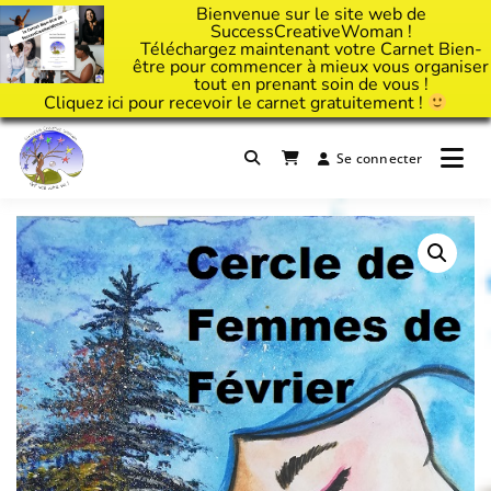
Bienvenue sur le site web de
SuccessCreativeWoman !
Téléchargez maintenant votre Carnet Bien-
être pour commencer à mieux vous organiser
tout en prenant soin de vous !
Cliquez
ici
pour recevoir le carnet gratuitement !
Passer
au
Se connecter
Il est temps d'ART'ivez votre vie !
contenu
Success Creative Woman