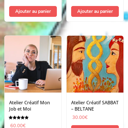
Ajouter au panier
Ajouter au panier
Atelier Créatif Mon
Atelier Créatif SABBAT
Job et Moi
– BELTANE
30.00
€
Note
60.00
€
5.00