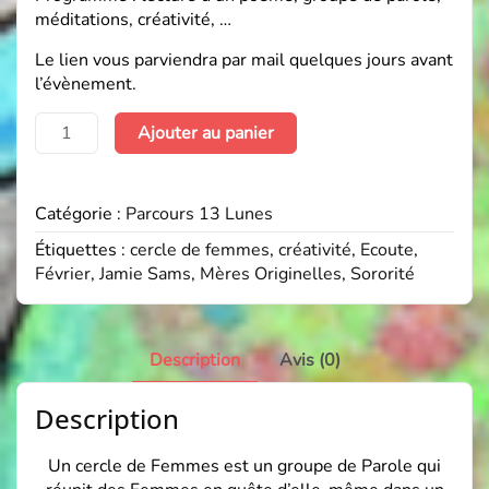
méditations, créativité, …
Le lien vous parviendra par mail quelques jours avant
l’évènement.
quantité
Ajouter au panier
de
Cercle
de
Catégorie :
Parcours 13 Lunes
Femmes
-
Étiquettes :
cercle de femmes
,
créativité
,
Ecoute
,
Février
Février
,
Jamie Sams
,
Mères Originelles
,
Sororité
Description
Avis (0)
Description
Un cercle de Femmes est un groupe de Parole qui