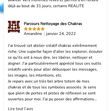
avancer vers mon/mes rêves et permis d'en rendre
déjà au bout de 31 jours, certains REALITE
Parcours Nettoyage des Chakras
Amandine
janvier 24, 2022
Note
5
sur
5
J'ai trouvé cet atelier créatif chakras extrêmement
riche. Une superbe façon d'aller les explorer, écouter
ce qu'ils ont à nous dire, les libérer, nettoyer et
aligner. J'ai particulièrement apprécié tous ces outils
créatifs variés pour aller débusquer les messages,
les images, les intentions, etc.
Je repars avec un très bel arbre totem de mes
chakras et de tous les symboles associés. Je sens
que plein de portes et pistes de réflexion se sont
ouvertes pour moi. J'ai pu poser des affirmations…
Lire tout l’avis