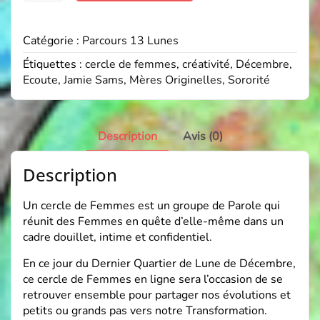
Cercle
de
Catégorie :
Parcours 13 Lunes
Femmes
-
Étiquettes :
cercle de femmes
,
créativité
,
Décembre
,
Décembre
Ecoute
,
Jamie Sams
,
Mères Originelles
,
Sororité
Description
Avis (0)
Description
Un cercle de Femmes est un groupe de Parole qui
réunit des Femmes en quête d’elle-même dans un
cadre douillet, intime et confidentiel.
En ce jour du Dernier Quartier de Lune de Décembre,
ce cercle de Femmes en ligne sera l’occasion de se
retrouver ensemble pour partager nos évolutions et
petits ou grands pas vers notre Transformation.