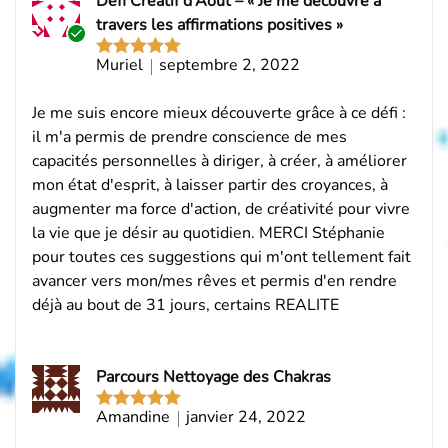
Défi Créatif d’Août – « Je me découvre à
travers les affirmations positives »
Acheteur
Muriel
septembre 2, 2022
Note
5
sur
vérifié
5
Je me suis encore mieux découverte grâce à ce défi :
il m'a permis de prendre conscience de mes
capacités personnelles à diriger, à créer, à améliorer
mon état d'esprit, à laisser partir des croyances, à
augmenter ma force d'action, de créativité pour vivre
la vie que je désir au quotidien. MERCI Stéphanie
pour toutes ces suggestions qui m'ont tellement fait
avancer vers mon/mes rêves et permis d'en rendre
déjà au bout de 31 jours, certains REALITE
Parcours Nettoyage des Chakras
Amandine
janvier 24, 2022
Note
5
sur
5