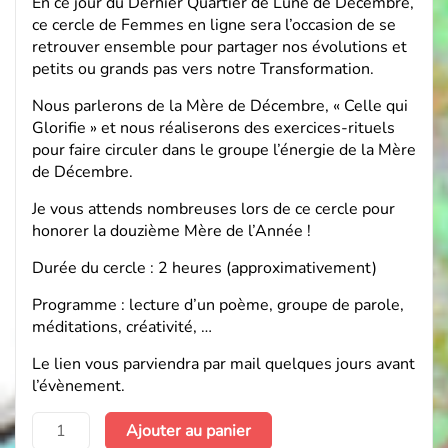
En ce jour du Dernier Quartier de Lune de Décembre,
ce cercle de Femmes en ligne sera l’occasion de se
retrouver ensemble pour partager nos évolutions et
petits ou grands pas vers notre Transformation.
Nous parlerons de la Mère de Décembre, « Celle qui
Glorifie » et nous réaliserons des exercices-rituels
pour faire circuler dans le groupe l’énergie de la Mère
de Décembre.
Je vous attends nombreuses lors de ce cercle pour
honorer la douzième Mère de l’Année !
Durée du cercle : 2 heures (approximativement)
Programme : lecture d’un poème, groupe de parole,
méditations, créativité, …
Le lien vous parviendra par mail quelques jours avant
l’évènement.
quantité
Ajouter au panier
de