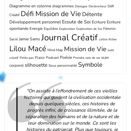
Diagramme en colonne
diagrammes
Défi
Dialogue
Déclencheur
Défi Mission de Vie
Détente
Créatif
Ecoute de Soi
Développement personnel
Ecriture
Ecriture
spontanée
Energie
Equilibre
Féminin
Exploration
Exploration de Soi
Journal Créatif
Jamie Sams
Sacré
Lettre fictive
Lilou Macé
Mission de Vie
Mind Map
outil
Poésie
scan
Plaisir
Podcast
créatif
Petits pas
Prendre soin de soi
Symbole
silhouette
corporel
Sous personnalité
"On assiste à l’effondrement de ces vieilles
histoires qui guident la civilisation occidentale
depuis quelques siècles, ces histoires de
progrès infini, de croissance illimitée, de la
séparation des humains et de la nature et de
leur domination sur le monde. Ce sont les
histoires du patriarcat. Plus que toujours, je