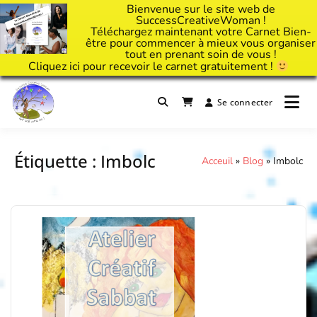
Bienvenue sur le site web de
SuccessCreativeWoman !
Téléchargez maintenant votre Carnet Bien-
être pour commencer à mieux vous organiser
tout en prenant soin de vous !
Cliquez
ici
pour recevoir le carnet gratuitement !
Passer
au
Se connecter
Il est temps d'ART'ivez votre vie !
contenu
Success Creative Woman
Étiquette :
Imbolc
Acceuil
»
Blog
»
Imbolc