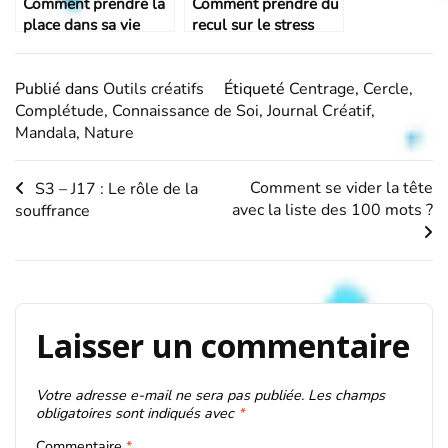
Comment prendre la
Comment prendre du
place dans sa vie
recul sur le stress
avec l’outil de la
grâce à l’acrostiche ?
silhouette ?
Publié dans
Outils créatifs
Étiqueté
Centrage
,
Cercle
,
Complétude
,
Connaissance de Soi
,
Journal Créatif
,
Mandala
,
Nature
Navigation
Comment se vider la tête
S3 – J17 : Le rôle de la
avec la liste des 100 mots ?
souffrance
de
l’article
Laisser un commentaire
Votre adresse e-mail ne sera pas publiée.
Les champs
obligatoires sont indiqués avec
*
Commentaire
*