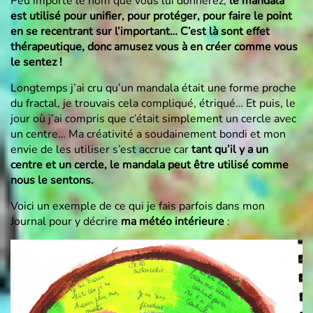
Peu importe le nom que vous lui donnerez,
le mandala
est utilisé pour unifier, pour protéger, pour faire le point
en se recentrant sur l’important… C’est là sont effet
thérapeutique, donc amusez vous à en créer comme vous
le sentez !
Longtemps j’ai cru qu’un mandala était une forme proche
du fractal, je trouvais cela compliqué, étriqué… Et puis, le
jour où j’ai compris que c’était simplement un cercle avec
un centre… Ma créativité a soudainement bondi et mon
envie de les utiliser s’est accrue car
tant qu’il y a un
centre et un cercle, le mandala peut être utilisé comme
nous le sentons.
Voici un exemple de ce qui je fais parfois dans mon
Journal pour y décrire
ma météo intérieure
: