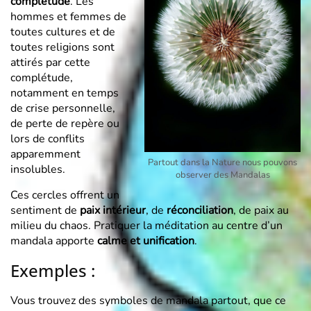
complétude
. Les
hommes et femmes de
toutes cultures et de
toutes religions sont
attirés par cette
complétude,
notamment en temps
de crise personnelle,
de perte de repère ou
lors de conflits
apparemment
Partout dans la Nature nous pouvons
insolubles.
observer des Mandalas
Ces cercles offrent un
sentiment de
paix intérieur
, de
réconciliation
, de paix au
milieu du chaos. Pratiquer la méditation au centre d’un
mandala apporte
calme et unification
.
Exemples :
Vous trouvez des symboles de mandala partout, que ce