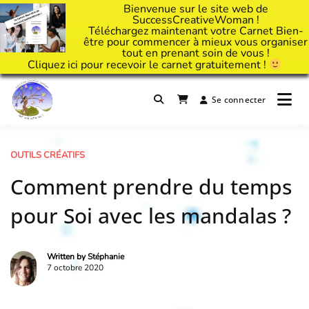
Bienvenue sur le site web de
SuccessCreativeWoman !
Téléchargez maintenant votre Carnet Bien-
être pour commencer à mieux vous organiser
tout en prenant soin de vous !
Cliquez
ici
pour recevoir le carnet gratuitement !
Passer
au
Se connecter
Il est temps d'ART'ivez votre vie !
contenu
Success Creative Woman
OUTILS CRÉATIFS
Comment prendre du temps
pour Soi avec les mandalas ?
Written by
Stéphanie
7 octobre 2020