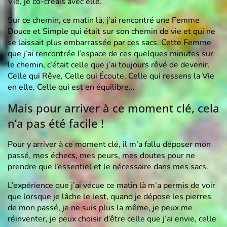
Vie, je co-créais avec elle.
Sur ce chemin, ce matin là, j’ai rencontré une Femme
Douce et Simple qui était sur son chemin de vie et qui ne
se laissait plus embarrassée par ces sacs. Cette Femme
que j’ai rencontrée l’espace de ces quelques minutes sur
le chemin, c’était celle que j’ai toujours rêvé de devenir.
Celle qui Rêve, Celle qui Écoute, Celle qui ressens la Vie
en elle, Celle qui est en équilibre…
Mais pour arriver à ce moment clé, cela
n’a pas été facile !
Pour y arriver à ce moment clé, il m’a fallu déposer mon
passé, mes échecs, mes peurs, mes doutes pour ne
prendre que l’essentiel et le nécessaire dans mes sacs.
L’expérience que j’ai vécue ce matin là m’a permis de voir
que lorsque je lâche le lest, quand je dépose les pierres
de mon passé, je ne suis plus la même, je peux me
réinventer, je peux choisir d’être celle que j’ai envie, celle