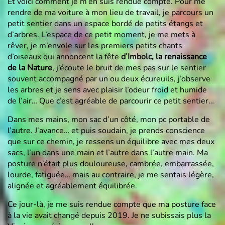
Et voici comment je m’en suis rendue compte. Pour me
rendre de ma voiture à mon lieu de travail, je parcours un
petit sentier dans un espace bordé de petits étangs et
d’arbres. L’espace de ce petit moment, je me mets à
rêver, je m’envole sur les premiers petits chants
d’oiseaux qui annoncent la fête
d’Imbolc
, la renaissance
de la Nature
, j’écoute le bruit de mes pas sur le sentier
souvent accompagné par un ou deux écureuils, j’observe
les arbres et je sens avec plaisir l’odeur froid et humide
de l’air… Que c’est agréable de parcourir ce petit sentier…
Dans mes mains, mon sac d’un côté, mon pc portable de
l’autre. J’avance… et puis soudain, je prends conscience
que sur ce chemin, je ressens un équilibre avec mes deux
sacs, l’un dans une main et l’autre dans l’autre main. Ma
posture n’était plus douloureuse, cambrée, embarrassée,
lourde, fatiguée… mais au contraire, je me sentais légère,
alignée et agréablement équilibrée.
Ce jour-là, je me suis rendue compte que ma posture face
à la vie avait changé depuis 2019. Je ne subissais plus la