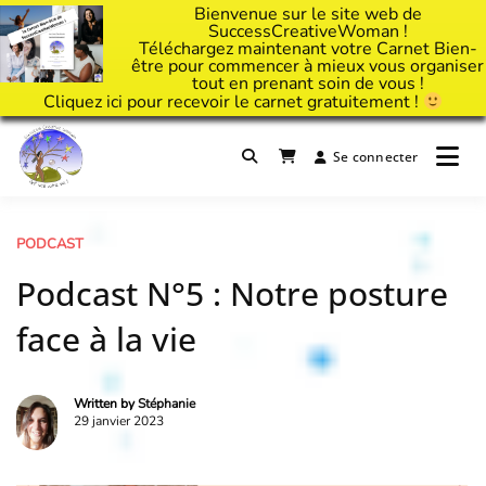
Bienvenue sur le site web de
SuccessCreativeWoman !
Téléchargez maintenant votre Carnet Bien-
être pour commencer à mieux vous organiser
tout en prenant soin de vous !
Cliquez
ici
pour recevoir le carnet gratuitement !
Passer
au
Se connecter
Il est temps d'ART'ivez votre vie !
contenu
Success Creative Woman
PODCAST
Podcast N°5 : Notre posture
face à la vie
Written by
Stéphanie
29 janvier 2023