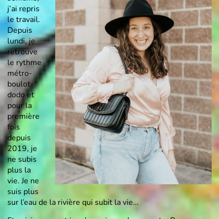
j’ai repris
le travail.
Depuis
lundi, je
retrouve
le rythme
métro-
boulot-
dodo et
pour la
première
fois
depuis
2019, je
ne subis
plus la
vie. Je ne
suis plus
sur l’eau de la rivière qui subit la vie…