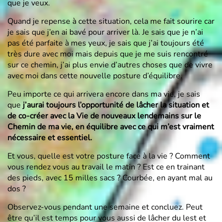
que je veux.
Quand je repense à cette situation, cela me fait sourire car
je sais que j’en ai bavé pour arriver là. Je sais que je n’ai
pas été parfaite à mes yeux, je sais que j’ai toujours été
très dure avec moi mais depuis que je me suis rencontré
sur ce chemin, j’ai plus envie d’autres choses que de vivre
avec moi dans cette nouvelle posture d’équilibre.
Peu importe ce qui arrivera encore dans ma vie, je sais
que
j’aurai toujours l’opportunité de lâcher la situation et
de co-créer avec la Vie de nouveaux lendemains sur le
Chemin de ma vie, en équilibre avec ce qui m’est vraiment
nécessaire et essentiel.
Et vous, quelle est votre posture face à la vie ? Comment
vous rendez vous au travail le matin ? Est ce en trainant
des pieds, avec 15 milles sacs ? Courbée, en ayant mal au
dos ?
Observez-vous pendant une semaine et concluez. Peut
être qu’il est temps pour vous aussi de lâcher du lest et