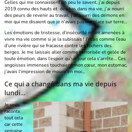
Celles qui me connaissent un peu le savent, j’ai depuis
2019 connu des hauts et des bas dans ma vie, j’ai nourri
des peurs de revenir au travail, j’ai nourri des démons en
moi qui me disaient que je n’avais pas ma place sur terre…
Les émotions de tristesse, d’insécurité m’ont amenées à
vivre ma vie comme si je la subissais ! J’étais comme l’eau
d’une rivière qui se fracasse contre les rochers des
berges. Je me laissais aller comme terrorisée et gelée de
toute émotion, dans l’espoir qu’un jour cela s’arrête… Ces
angoisses immenses touchaient mon cœur, mon estomac,
j’avais l’impression de mourir en moi…
Ce qui a changé dans ma vie depuis
lundi…
Je vous
raconte
tout cela
car cette
semaine,