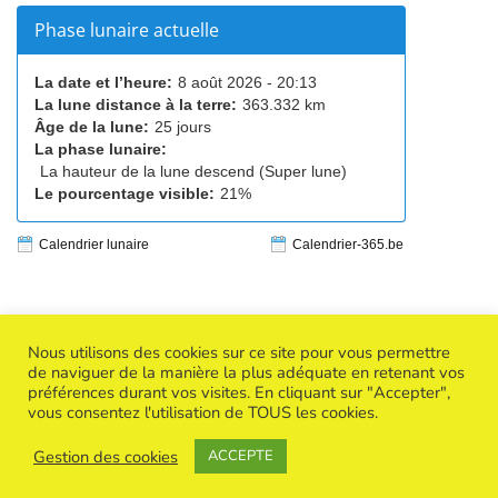
Phase lunaire actuelle
La date et l’heure:
8 août 2026 - 20:13
La lune distance à la terre:
363.332 km
Âge de la lune:
25 jours
La phase lunaire:
La hauteur de la lune descend (Super lune)
Le pourcentage visible:
21%
Calendrier lunaire
Calendrier-365.be
Nous utilisons des cookies sur ce site pour vous permettre
de naviguer de la manière la plus adéquate en retenant vos
préférences durant vos visites. En cliquant sur "Accepter",
Copyright © 2026
Success Creative Woman
| Powered by
vous consentez l'utilisation de TOUS les cookies.
Thème WordPress BuddyX
Gestion des cookies
Politique de confidentialité
ACCEPTE