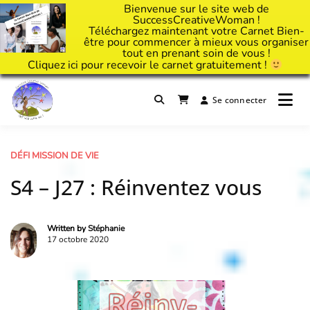
Bienvenue sur le site web de
SuccessCreativeWoman !
Téléchargez maintenant votre Carnet Bien-
être pour commencer à mieux vous organiser
tout en prenant soin de vous !
Cliquez
ici
pour recevoir le carnet gratuitement !
Passer
au
Se connecter
Il est temps d'ART'ivez votre vie !
contenu
Success Creative Woman
DÉFI MISSION DE VIE
S4 – J27 : Réinventez vous
Written by
Stéphanie
17 octobre 2020