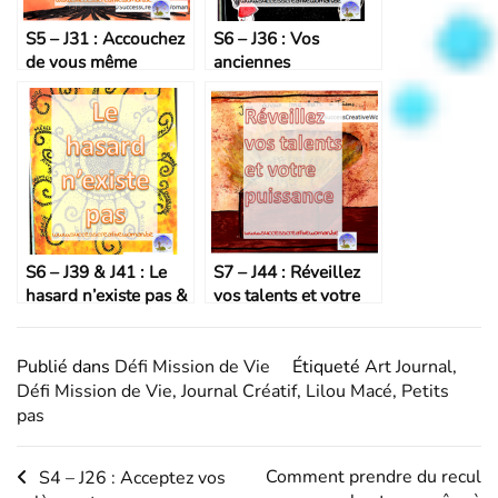
S5 – J31 : Accouchez
S6 – J36 : Vos
de vous même
anciennes
préoccupations
S6 – J39 & J41 : Le
S7 – J44 : Réveillez
hasard n’existe pas &
vos talents et votre
L’ouverture aux
puissance
synchronicités
Publié dans
Défi Mission de Vie
Étiqueté
Art Journal
,
Défi Mission de Vie
,
Journal Créatif
,
Lilou Macé
,
Petits
pas
Navigation
Comment prendre du recul
S4 – J26 : Acceptez vos