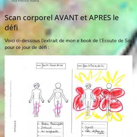
Ma Petite Nana
Scan corporel AVANT et APRES le
défi
Voici ci-dessous l’extrait de mon e book de
l’Ecoute de Soi
pour ce jour de défi :