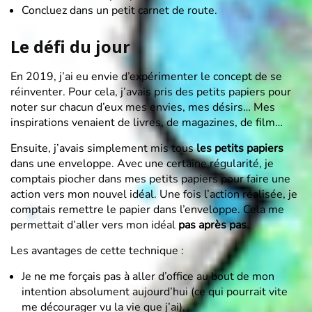
Concluez dans un petit carnet de route.
Le défi du jour
En 2019, j’ai eu envie d’expérimenter le concept de se
réinventer. Pour cela, j’avais pris des petits papiers pour
noter sur chacun d’eux mes envies, mes désirs… Mes
inspirations venaient de livres, de magazines, de film…
Ensuite, j’avais simplement mis tous
les petits papiers
dans une enveloppe. Avec une certaine régularité, je
comptais piocher dans mes petits papiers pour faire une
action vers mon nouvel idéal. Une fois l’action réalisée, je
comptais remettre le papier dans l’enveloppe. Cela me
permettait d’aller vers mon idéal
pas après pas.
Les avantages de cette technique :
Je ne me forçais pas à aller d’office au bout de mon
intention absolument aujourd’hui (ce qui pourrait vite
me décourager vu la vie que j’ai),