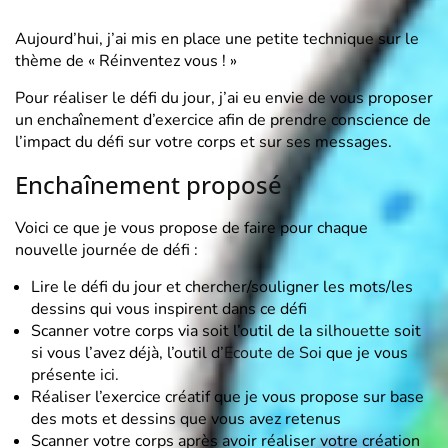
Aujourd’hui, j’ai mis en place une petite technique sur le
thème de « Réinventez vous ! »
Pour réaliser le défi du jour, j’ai eu envie de vous proposer
un enchaînement d’exercice afin de prendre conscience de
l’impact du défi sur votre corps et sur ses messages.
Enchaînement proposé
Voici ce que je vous propose de faire pour chaque
nouvelle journée de défi :
Lire le défi du jour et chercher/souligner les mots/les
dessins qui vous inspirent dans ce défi
Scanner votre corps via soit l’outil de la
silhouette
soit
si vous l’avez déjà, l’outil d’
Ecoute de Soi
que je vous
présente
ici
.
Réaliser l’exercice créatif que je vous propose sur base
des mots et dessins que vous avez retenus
Scanner votre corps après avoir réaliser votre création