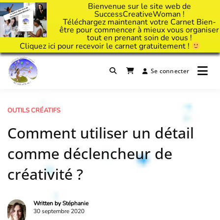
Bienvenue sur le site web de
SuccessCreativeWoman !
Téléchargez maintenant votre Carnet Bien-
être pour commencer à mieux vous organiser
tout en prenant soin de vous !
Cliquez
ici
pour recevoir le carnet gratuitement !
Passer
au
Se connecter
Il est temps d'ART'ivez votre vie !
contenu
Success Creative Woman
OUTILS CRÉATIFS
Comment utiliser un détail
comme déclencheur de
créativité ?
Written by
Stéphanie
30 septembre 2020