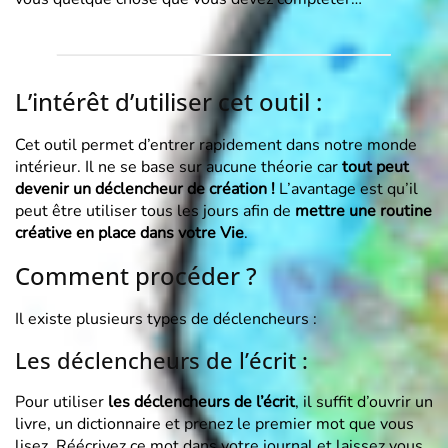
L’intérêt d’utiliser cet outil :
Cet outil permet d’entrer rapidement dans notre monde
intérieur. Il ne se base sur aucune théorie car
tout peut
devenir un déclencheur de création !
L’avantage est qu’il
peut être utiliser tous les jours afin de
mettre une routine
créative en place dans votre Vie
.
Comment procéder ?
Il existe plusieurs types de déclencheurs :
Les déclencheurs de l’écrit :
Pour utiliser
les déclencheurs de l’écrit
, il suffit d’ouvrir un
livre, un dictionnaire et prenez le premier mot que vous
lisez. Réécrivez ce mot dans votre journal et laissez vous