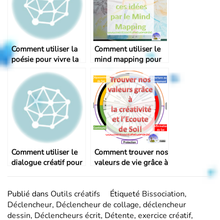
Comment utiliser la
Comment utiliser le
poésie pour vivre la
mind mapping pour
magie de la vie ?
mettre de l’ordre
dans ces idées ?
Comment utiliser le
Comment trouver nos
dialogue créatif pour
valeurs de vie grâce à
gérer un conflit ?
la créativité !
Publié dans
Outils créatifs
Étiqueté
Bissociation
,
Déclencheur
,
Déclencheur de collage
,
déclencheur
dessin
,
Déclencheurs écrit
,
Détente
,
exercice créatif
,