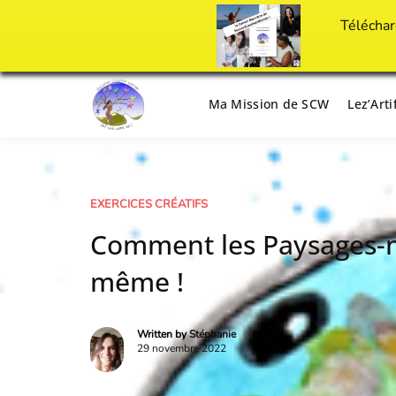
Téléchar
Passer
au
Ma Mission de SCW
Lez’Art
Il est temps d'ART'ivez votre vie !
Success Crea
contenu
EXERCICES CRÉATIFS
Comment les Paysages-mi
même !
Written by
Stéphanie
29 novembre 2022