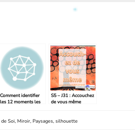
Comment identifier
S5 – J31 : Accouchez
les 12 moments les
de vous même
plus importants de la
vie grâce aux pierres
de gué ?
 de Soi
,
Miroir
,
Paysages
,
silhouette