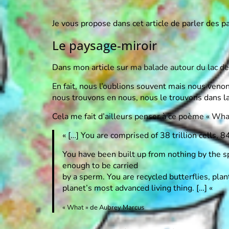
Je vous propose dans cet article de parler des pa
Le paysage-miroir
Dans mon article sur
ma balade autour du lac d
En fait, nous l’oublions souvent mais nous ven
nous trouvons en nous, nous le trouvons dans la
Cela me fait d’ailleurs penser à ce poème
« Wha
« […] You are comprised of 38 trillion cells, 
You have been built up from nothing by the sp
enough to be carried
by a sperm. You are recycled butterflies, plan
planet’s most advanced living thing. […] «
« What »
de Aubrey Marcus