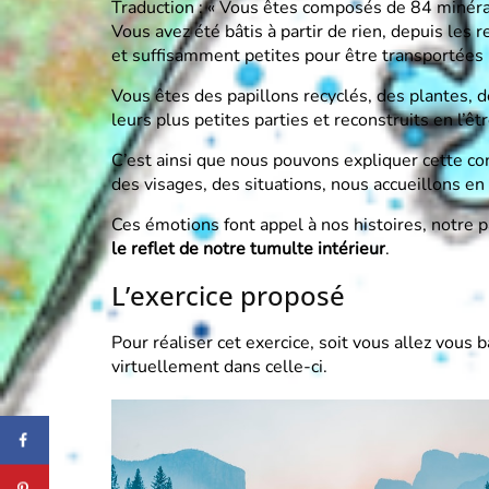
Traduction : « Vous êtes composés de 84 minéraux
Vous avez été bâtis à partir de rien, depuis le
et suffisamment petites pour être transportées
Vous êtes des papillons recyclés, des plantes, 
leurs plus petites parties et reconstruits en l’ê
C’est ainsi que nous pouvons expliquer cette con
des visages, des situations, nous accueillons en
Ces émotions font appel à nos histoires, notre p
le reflet de notre tumulte intérieur
.
L’exercice proposé
Pour réaliser cet exercice, soit vous allez vous
virtuellement dans celle-ci.