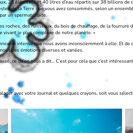
, 23 éléments et 40 litres d’eau répartis sur 38 billions de c
s restes de la Terre que vous avez consommés, selon un ensemb
 par un spermatozoïde.
des roches, des ruisseaux, du bois de chauffage, de la fourrure
tre vivant le plus complexe de notre planète. »
nexion intense que nous avons inconsciemment à elle. Et de ce 
 nous des émotions diverses et variées.
assé, ce qu’on nous a dit… C’est pour cela que c’est intéressan
 balader avec votre Journal et quelques crayons, soit vous séle