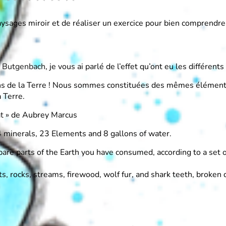
ysages miroir et de réaliser un exercice pour bien comprendre d
e Butgenbach
, je vous ai parlé de l’effet qu’ont eu les différe
ons de la Terre ! Nous sommes constituées des mêmes éléments
 Terre.
t »
de Aubrey Marcus
84 minerals, 23 Elements and 8 gallons of water.
are parts of the Earth you have consumed, according to a set o
ts, rocks, streams, firewood, wolf fur, and shark teeth, broken 