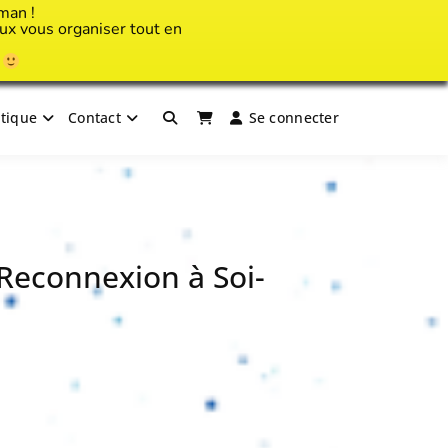
man !
x vous organiser tout en
!
tique
Contact
Se connecter
Reconnexion à Soi-