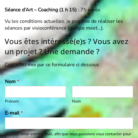
Séance d’Art – Coaching (1 h 15)
: 75 euros
Vu les conditions actuelles, je propose de réaliser les
séances par visioconférence (google meet…).
Vous êtes intéressé(e)s ? Vous avez
un projet ? Une demande ?
Contactez moi par ce formulaire ci dessous :
Nom
*
Prénom
Nom
E-mail
*
Veuillez saisir votre e-mail, afin que nous puissions vous contacter pour