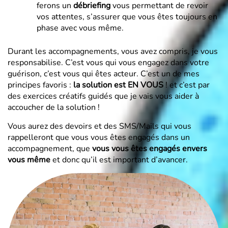
ferons un
débriefing
vous permettant de revoir
vos attentes, s’assurer que vous êtes toujours en
phase avec vous même.
Durant les accompagnements, vous avez compris, je vous
responsabilise. C’est vous qui vous engagez dans votre
guérison, c’est vous qui êtes acteur. C’est un de mes
principes favoris :
la solution est EN VOUS
! et c’est par
des exercices créatifs guidés que je vais vous aider à
accoucher de la solution !
Vous aurez des devoirs et des SMS/Mails qui vous
rappelleront que vous vous êtes engagés dans un
accompagnement, que
vous vous êtes engagés envers
vous même
et donc qu’il est important d’avancer.