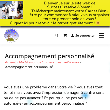
Bienvenue sur le site web de
SuccessCreativeWoman !
Téléchargez maintenant votre Carnet Bien-
être pour commencer à mieux vous organiser
tout en prenant soin de vous !
Cliquez
ici
pour recevoir le carnet gratuitement !
Passer
au
Se connecter
Il est temps d'ART'ivez votre vie !
contenu
Success Creative Woman
Accompagnement personnalisé
Acceuil
»
Ma Mission de SuccessCreativeWoman
»
Accompagnement personnalisé
Vous avez une problème dans votre vie ? Vous avez tout
tenté mais vous avez l’impression de nager à contre sens
ou de ne pas avancer ? Et pourquoi ne pas vous
autorisé(e) un accompagnement personnalisé ?