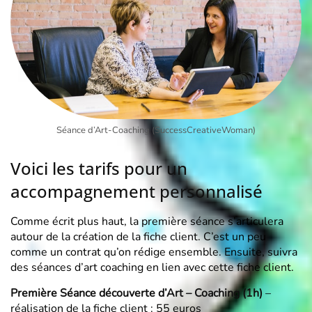
Séance d’Art-Coaching (SuccessCreativeWoman)
Voici les tarifs pour un
accompagnement personnalisé
Comme écrit plus haut, la première séance s’articulera
autour de la création de la fiche client. C’est un peu
comme un contrat qu’on rédige ensemble. Ensuite, suivra
des séances d’art coaching en lien avec cette fiche client.
Première Séance découverte d’Art – Coaching (1h)
–
réalisation de la fiche client : 55 euros