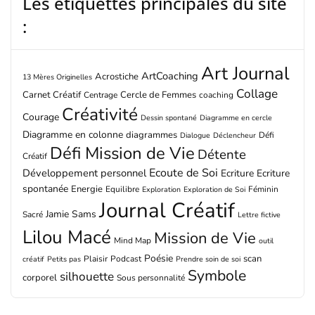
Les étiquettes principales du site
:
Art Journal
ArtCoaching
Acrostiche
13 Mères Originelles
Collage
Carnet Créatif
Cercle de Femmes
Centrage
coaching
Créativité
Courage
Dessin spontané
Diagramme en cercle
Diagramme en colonne
diagrammes
Défi
Dialogue
Déclencheur
Défi Mission de Vie
Détente
Créatif
Ecoute de Soi
Développement personnel
Ecriture
Ecriture
spontanée
Energie
Equilibre
Féminin
Exploration
Exploration de Soi
Journal Créatif
Jamie Sams
Sacré
Lettre fictive
Lilou Macé
Mission de Vie
Mind Map
outil
Poésie
scan
Plaisir
Podcast
créatif
Petits pas
Prendre soin de soi
Symbole
silhouette
corporel
Sous personnalité