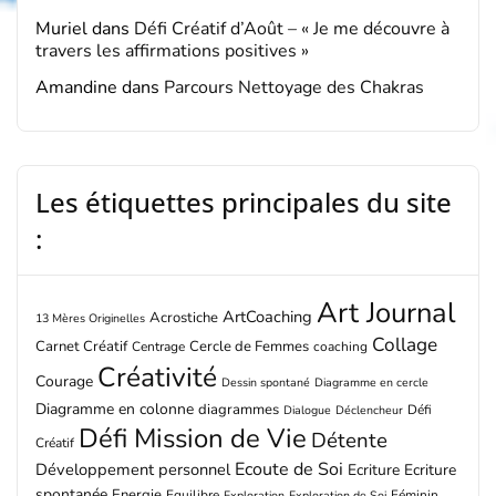
Muriel
dans
Défi Créatif d’Août – « Je me découvre à
travers les affirmations positives »
Amandine
dans
Parcours Nettoyage des Chakras
Les étiquettes principales du site
:
Art Journal
ArtCoaching
Acrostiche
13 Mères Originelles
Collage
Carnet Créatif
Cercle de Femmes
Centrage
coaching
Créativité
Courage
Dessin spontané
Diagramme en cercle
Diagramme en colonne
diagrammes
Défi
Dialogue
Déclencheur
Défi Mission de Vie
Détente
Créatif
Ecoute de Soi
Développement personnel
Ecriture
Ecriture
spontanée
Energie
Equilibre
Féminin
Exploration
Exploration de Soi