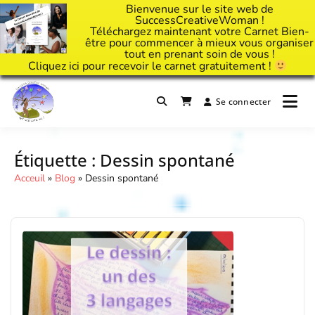
Bienvenue sur le site web de
SuccessCreativeWoman !
Téléchargez maintenant votre Carnet Bien-
être pour commencer à mieux vous organiser
tout en prenant soin de vous !
Cliquez
ici
pour recevoir le carnet gratuitement !
Passer
au
Se connecter
Il est temps d'ART'ivez votre vie !
contenu
Success Creative Woman
Étiquette :
Dessin spontané
Acceuil
»
Blog
»
Dessin spontané