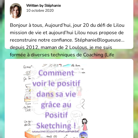
Written by
Stéphanie
10 octobre 2020
Bonjour à tous, Aujourd’hui, jour 20 du défi de Lilou
mission de vie et aujourd’hui Lilou nous propose de
reconstruire notre confiance. StéphanieBlogueuse
depuis 2012, maman de 2 Loulous, je me suis
formée à diverses techniques de Coaching (Life
Coaching, Success Coaching, Spiritual Coaching) et de
Créativité (Journal Créatif®, Carnet de Deuil et Tarot
Créatif). […]