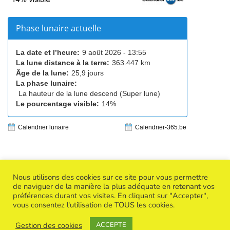
Phase lunaire actuelle
La date et l’heure:
9 août 2026 - 13:55
La lune distance à la terre:
363.447 km
Âge de la lune:
25,9 jours
La phase lunaire:
La hauteur de la lune descend (Super lune)
Le pourcentage visible:
14%
Calendrier lunaire
Calendrier-365.be
Nous utilisons des cookies sur ce site pour vous permettre
de naviguer de la manière la plus adéquate en retenant vos
préférences durant vos visites. En cliquant sur "Accepter",
Copyright © 2026
Success Creative Woman
| Powered by
vous consentez l'utilisation de TOUS les cookies.
Thème WordPress BuddyX
Gestion des cookies
Politique de confidentialité
ACCEPTE