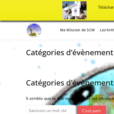
Téléchar
Passer
au
Ma Mission de SCW
Lez’Art
Il est temps d'ART'ivez votre vie !
Success Crea
contenu
Catégories d’évènement
Catégories d’évènement
Il semble que ce que vous cherchez est introuva
Search
for: