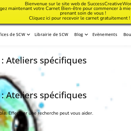
Bienvenue sur le site web de SuccessCreativeWo
gez maintenant votre Carnet Bien-être pour commencer à mieu
prenant soin de vous !
Cliquez
ici
pour recevoir le carnet gratuitement 
ifices de SCW
Librairie de SCW
Blog
Evènements
Bou
tive Woman
 :
Ateliers spécifiques
 :
Ateliers spécifiques
ble. Effectuer une recherche peut vous aider.