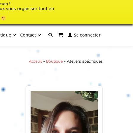
man !
x vous organiser tout en
!
tique
Contact
Se connecter
Acceuil
»
Boutique
»
Ateliers spécifiques