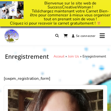
Bienvenue sur le site web de
SuccessCreativeWoman !
Téléchargez maintenant votre Carnet Bien-
être pour commencer à mieux vous organiser
tout en prenant soin de vous !
Cliquez
ici
pour recevoir le carnet gratuitement !
Passer
au
Se connecter
Il est temps d'ART'ivez votre vie !
contenu
Success Creative Woman
Enregistrement
Acceuil
»
Join Us
»
Enregistrement
[swpm_registration_form]