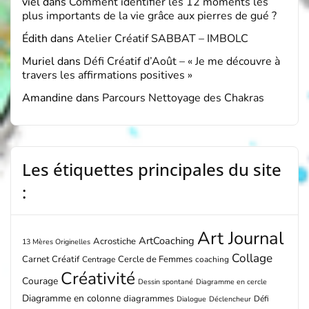
viel
dans
Comment identifier les 12 moments les
plus importants de la vie grâce aux pierres de gué ?
Édith
dans
Atelier Créatif SABBAT – IMBOLC
Muriel
dans
Défi Créatif d’Août – « Je me découvre à
travers les affirmations positives »
Amandine
dans
Parcours Nettoyage des Chakras
Les étiquettes principales du site
:
Art Journal
ArtCoaching
Acrostiche
13 Mères Originelles
Collage
Carnet Créatif
Cercle de Femmes
Centrage
coaching
Créativité
Courage
Dessin spontané
Diagramme en cercle
Diagramme en colonne
diagrammes
Défi
Dialogue
Déclencheur