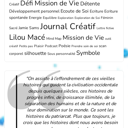
Défi Mission de Vie
Détente
Créatif
Ecoute de Soi
Développement personnel
Ecriture
Ecriture
spontanée
Energie
Equilibre
Féminin
Exploration
Exploration de Soi
Journal Créatif
Jamie Sams
Sacré
Lettre fictive
Lilou Macé
Mission de Vie
Mind Map
outil
Poésie
scan
Plaisir
Podcast
créatif
Petits pas
Prendre soin de soi
Symbole
silhouette
corporel
Sous personnalité
"On assiste à l’effondrement de ces vieilles
histoires qui guident la civilisation occidentale
depuis quelques siècles, ces histoires de
progrès infini, de croissance illimitée, de la
séparation des humains et de la nature et de
leur domination sur le monde. Ce sont les
histoires du patriarcat. Plus que toujours, je
crois que les histoires dont nous avons besoin