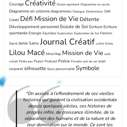
Créativité
Courage
Dessin spontané
Diagramme en cercle
Diagramme en colonne
diagrammes
Défi
Dialogue
Déclencheur
Défi Mission de Vie
Détente
Créatif
Ecoute de Soi
Développement personnel
Ecriture
Ecriture
spontanée
Energie
Equilibre
Féminin
Exploration
Exploration de Soi
Journal Créatif
Jamie Sams
Sacré
Lettre fictive
Lilou Macé
Mission de Vie
Mind Map
outil
Poésie
scan
Plaisir
Podcast
créatif
Petits pas
Prendre soin de soi
Symbole
silhouette
corporel
Sous personnalité
"On assiste à l’effondrement de ces vieilles
histoires qui guident la civilisation occidentale
depuis quelques siècles, ces histoires de
progrès infini, de croissance illimitée, de la
séparation des humains et de la nature et de
leur domination sur le monde. Ce sont les