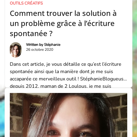
OUTILS CRÉATIFS
vous ? Comment tout cela est possible […]
Comment trouver la solution à
un problème grâce à l’écriture
spontanée ?
Written by
Stéphanie
26 octobre 2020
Dans cet article, je vous détaille ce qu’est l’écriture
spontanée ainsi que la manière dont je me suis
accaparée ce merveilleux outil ! StéphanieBlogueuse
depuis 2012, maman de 2 Loulous, je me suis
formée à diverses techniques de Coaching (Life
Coaching, Success Coaching, Spiritual Coaching) et de
Créativité (Journal Créatif®, Carnet de Deuil et Tarot
[…]