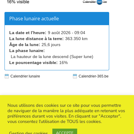
Phase lunaire actuelle
La date et l’heure:
9 août 2026 - 09:04
La lune distance à la terre:
363.350 km
Âge de la lune:
25,6 jours
La phase lunaire:
La hauteur de la lune descend (Super lune)
Le pourcentage visible:
16%
Calendrier lunaire
Calendrier-365.be
Nous utilisons des cookies sur ce site pour vous permettre
de naviguer de la manière la plus adéquate en retenant vos
préférences durant vos visites. En cliquant sur "Accepter",
Copyright © 2026
Success Creative Woman
| Powered by
vous consentez l'utilisation de TOUS les cookies.
Thème WordPress BuddyX
Gestion des cookies
Politique de confidentialité
ACCEPTE