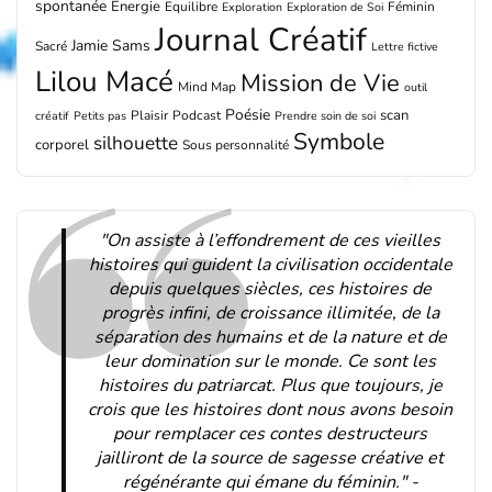
spontanée
Energie
Equilibre
Féminin
Exploration
Exploration de Soi
Journal Créatif
Jamie Sams
Sacré
Lettre fictive
Lilou Macé
Mission de Vie
Mind Map
outil
Poésie
scan
Plaisir
Podcast
créatif
Petits pas
Prendre soin de soi
Symbole
silhouette
corporel
Sous personnalité
"On assiste à l’effondrement de ces vieilles
histoires qui guident la civilisation occidentale
depuis quelques siècles, ces histoires de
progrès infini, de croissance illimitée, de la
séparation des humains et de la nature et de
leur domination sur le monde. Ce sont les
histoires du patriarcat. Plus que toujours, je
crois que les histoires dont nous avons besoin
pour remplacer ces contes destructeurs
jailliront de la source de sagesse créative et
régénérante qui émane du féminin." -