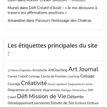
Édith
dans
Atelier Créatif SABBAT – IMBOLC
Muriel
dans
Défi Créatif d’Août – « Je me découvre à
travers les affirmations positives »
Amandine
dans
Parcours Nettoyage des Chakras
Les étiquettes principales du site
:
Art Journal
ArtCoaching
Acrostiche
13 Mères Originelles
Collage
Carnet Créatif
Cercle de Femmes
Centrage
coaching
Créativité
Courage
Dessin spontané
Diagramme en cercle
Diagramme en colonne
diagrammes
Défi
Dialogue
Déclencheur
Défi Mission de Vie
Détente
Créatif
Ecoute de Soi
Développement personnel
Ecriture
Ecriture