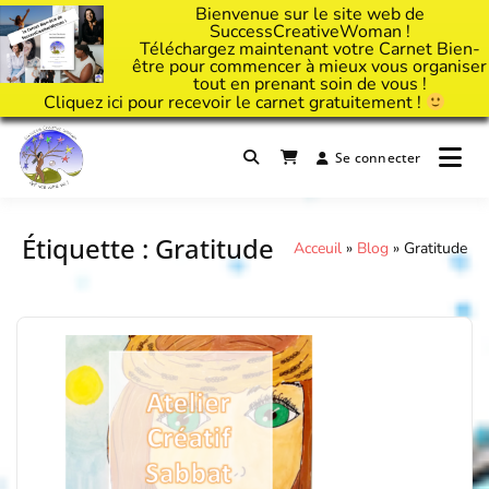
Bienvenue sur le site web de
SuccessCreativeWoman !
Téléchargez maintenant votre Carnet Bien-
être pour commencer à mieux vous organiser
tout en prenant soin de vous !
Cliquez
ici
pour recevoir le carnet gratuitement !
Passer
au
Se connecter
Il est temps d'ART'ivez votre vie !
contenu
Success Creative Woman
Étiquette :
Gratitude
Acceuil
»
Blog
»
Gratitude