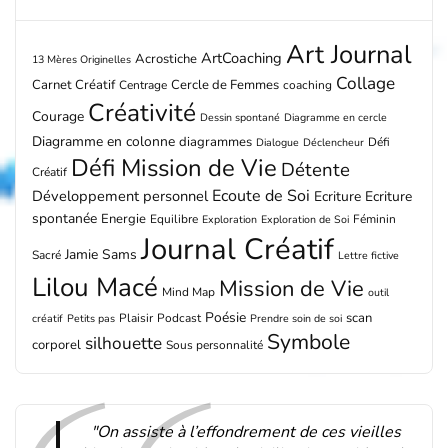
Art Journal
ArtCoaching
Acrostiche
13 Mères Originelles
Collage
Carnet Créatif
Cercle de Femmes
Centrage
coaching
Créativité
Courage
Dessin spontané
Diagramme en cercle
Diagramme en colonne
diagrammes
Défi
Dialogue
Déclencheur
Défi Mission de Vie
Détente
Créatif
Ecoute de Soi
Développement personnel
Ecriture
Ecriture
spontanée
Energie
Equilibre
Féminin
Exploration
Exploration de Soi
Journal Créatif
Jamie Sams
Sacré
Lettre fictive
Lilou Macé
Mission de Vie
Mind Map
outil
Poésie
scan
Plaisir
Podcast
créatif
Petits pas
Prendre soin de soi
Symbole
silhouette
corporel
Sous personnalité
"On assiste à l’effondrement de ces vieilles