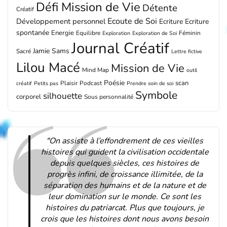
Défi Mission de Vie
Détente
Créatif
Ecoute de Soi
Développement personnel
Ecriture
Ecriture
spontanée
Energie
Equilibre
Féminin
Exploration
Exploration de Soi
Journal Créatif
Jamie Sams
Sacré
Lettre fictive
Lilou Macé
Mission de Vie
Mind Map
outil
Poésie
scan
Plaisir
Podcast
créatif
Petits pas
Prendre soin de soi
Symbole
silhouette
corporel
Sous personnalité
"On assiste à l’effondrement de ces vieilles
histoires qui guident la civilisation occidentale
depuis quelques siècles, ces histoires de
progrès infini, de croissance illimitée, de la
séparation des humains et de la nature et de
leur domination sur le monde. Ce sont les
histoires du patriarcat. Plus que toujours, je
crois que les histoires dont nous avons besoin