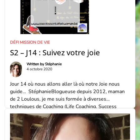
DÉFI MISSION DE VIE
S2 – J14 : Suivez votre joie
Written by
Stéphanie
4 octobre 2020
Jour 14 où nous allons aller là où notre Joie nous
guide… StéphanieBlogueuse depuis 2012, maman
de 2 Loulous, je me suis formée à diverses
techniques de Coaching (Life Coaching, Success
Coaching, Spiritual Coaching) et de Créativité (Journal
Créatif®, Carnet de Deuil et Tarot Créatif). Je suis
aussi l’auteure du Carnet Créatif « Mère Fille » et […]