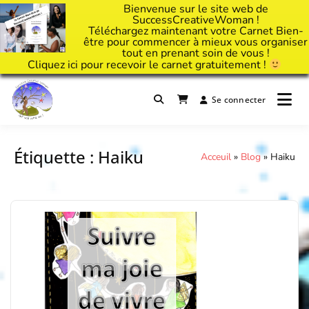
Bienvenue sur le site web de
SuccessCreativeWoman !
Téléchargez maintenant votre Carnet Bien-
être pour commencer à mieux vous organiser
tout en prenant soin de vous !
Cliquez
ici
pour recevoir le carnet gratuitement !
Passer
au
Se connecter
Il est temps d'ART'ivez votre vie !
contenu
Success Creative Woman
Étiquette :
Haiku
Acceuil
»
Blog
»
Haiku