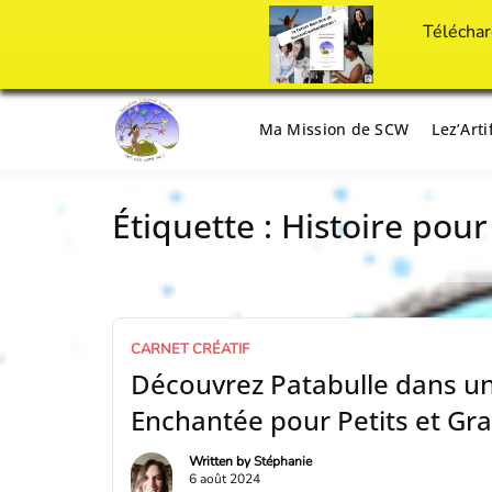
Téléchar
Passer
au
Ma Mission de SCW
Lez’Art
Il est temps d'ART'ivez votre vie !
Success Crea
contenu
Étiquette :
Histoire pour
CARNET CRÉATIF
Découvrez Patabulle dans u
Enchantée pour Petits et Gr
Written by
Stéphanie
6 août 2024