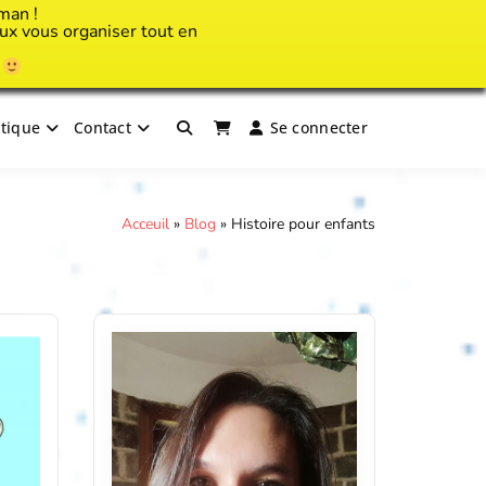
man !
x vous organiser tout en
!
tique
Contact
Se connecter
Acceuil
»
Blog
»
Histoire pour enfants