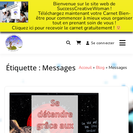
Bienvenue sur le site web de
SuccessCreativeWoman !
Téléchargez maintenant votre Carnet Bien-
être pour commencer à mieux vous organiser
tout en prenant soin de vous !
Cliquez
ici
pour recevoir le carnet gratuitement !
Passer
au
Se connecter
Il est temps d'ART'ivez votre vie !
contenu
Success Creative Woman
Étiquette :
Messages
Acceuil
»
Blog
»
Messages