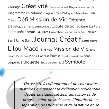
Créativité
Courage
Dessin spontané
Diagramme en cercle
Diagramme en colonne
diagrammes
Défi
Dialogue
Déclencheur
Défi Mission de Vie
Détente
Créatif
Ecoute de Soi
Développement personnel
Ecriture
Ecriture
spontanée
Energie
Equilibre
Féminin
Exploration
Exploration de Soi
Journal Créatif
Jamie Sams
Sacré
Lettre fictive
Lilou Macé
Mission de Vie
Mind Map
outil
Poésie
scan
Plaisir
Podcast
créatif
Petits pas
Prendre soin de soi
Symbole
silhouette
corporel
Sous personnalité
"On assiste à l’effondrement de ces vieilles
histoires qui guident la civilisation occidentale
depuis quelques siècles, ces histoires de
progrès infini, de croissance illimitée, de la
séparation des humains et de la nature et de