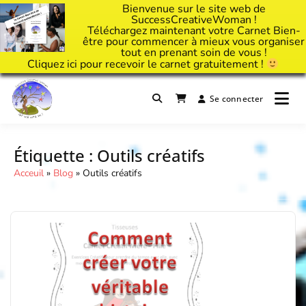
Bienvenue sur le site web de
SuccessCreativeWoman !
Téléchargez maintenant votre Carnet Bien-
être pour commencer à mieux vous organiser
tout en prenant soin de vous !
Cliquez
ici
pour recevoir le carnet gratuitement !
Passer
au
Se connecter
Il est temps d'ART'ivez votre vie !
contenu
Success Creative Woman
Étiquette :
Outils créatifs
Acceuil
»
Blog
»
Outils créatifs