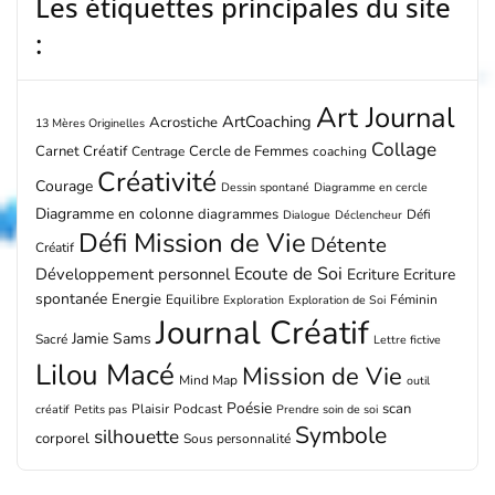
Les étiquettes principales du site
:
Art Journal
ArtCoaching
Acrostiche
13 Mères Originelles
Collage
Carnet Créatif
Cercle de Femmes
Centrage
coaching
Créativité
Courage
Dessin spontané
Diagramme en cercle
Diagramme en colonne
diagrammes
Défi
Dialogue
Déclencheur
Défi Mission de Vie
Détente
Créatif
Ecoute de Soi
Développement personnel
Ecriture
Ecriture
spontanée
Energie
Equilibre
Féminin
Exploration
Exploration de Soi
Journal Créatif
Jamie Sams
Sacré
Lettre fictive
Lilou Macé
Mission de Vie
Mind Map
outil
Poésie
scan
Plaisir
Podcast
créatif
Petits pas
Prendre soin de soi
Symbole
silhouette
corporel
Sous personnalité