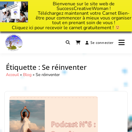
Bienvenue sur le site web de
SuccessCreativeWoman !
Téléchargez maintenant votre Carnet Bien-
être pour commencer à mieux vous organiser
tout en prenant soin de vous !
Cliquez
ici
pour recevoir le carnet gratuitement !
Passer
au
Se connecter
Il est temps d'ART'ivez votre vie !
contenu
Success Creative Woman
Étiquette :
Se réinventer
Acceuil
»
Blog
»
Se réinventer