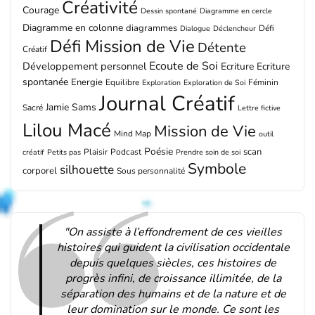
Créativité
Courage
Dessin spontané
Diagramme en cercle
Diagramme en colonne
diagrammes
Défi
Dialogue
Déclencheur
Défi Mission de Vie
Détente
Créatif
Ecoute de Soi
Développement personnel
Ecriture
Ecriture
spontanée
Energie
Equilibre
Féminin
Exploration
Exploration de Soi
Journal Créatif
Jamie Sams
Sacré
Lettre fictive
Lilou Macé
Mission de Vie
Mind Map
outil
Poésie
scan
Plaisir
Podcast
créatif
Petits pas
Prendre soin de soi
Symbole
silhouette
corporel
Sous personnalité
"On assiste à l’effondrement de ces vieilles
histoires qui guident la civilisation occidentale
depuis quelques siècles, ces histoires de
progrès infini, de croissance illimitée, de la
séparation des humains et de la nature et de
leur domination sur le monde. Ce sont les