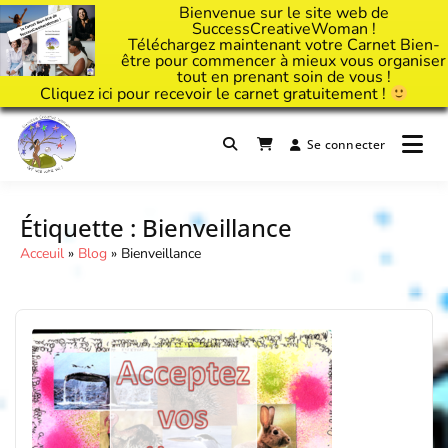
Bienvenue sur le site web de
SuccessCreativeWoman !
Téléchargez maintenant votre Carnet Bien-
être pour commencer à mieux vous organiser
tout en prenant soin de vous !
Cliquez
ici
pour recevoir le carnet gratuitement !
Passer
au
Se connecter
Il est temps d'ART'ivez votre vie !
contenu
Success Creative Woman
Étiquette :
Bienveillance
Acceuil
»
Blog
»
Bienveillance