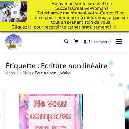
Bienvenue sur le site web de
SuccessCreativeWoman !
Téléchargez maintenant votre Carnet Bien-
être pour commencer à mieux vous organiser
tout en prenant soin de vous !
Cliquez
ici
pour recevoir le carnet gratuitement !
Passer
au
Se connecter
Il est temps d'ART'ivez votre vie !
contenu
Success Creative Woman
Étiquette :
Ecriture non linéaire
Acceuil
»
Blog
»
Ecriture non linéaire