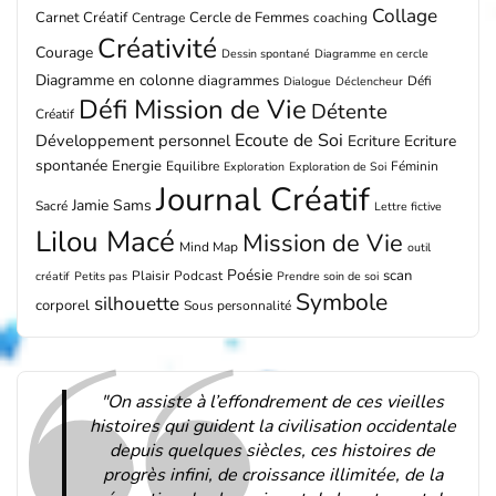
Collage
Carnet Créatif
Cercle de Femmes
Centrage
coaching
Créativité
Courage
Dessin spontané
Diagramme en cercle
Diagramme en colonne
diagrammes
Défi
Dialogue
Déclencheur
Défi Mission de Vie
Détente
Créatif
Ecoute de Soi
Développement personnel
Ecriture
Ecriture
spontanée
Energie
Equilibre
Féminin
Exploration
Exploration de Soi
Journal Créatif
Jamie Sams
Sacré
Lettre fictive
Lilou Macé
Mission de Vie
Mind Map
outil
Poésie
scan
Plaisir
Podcast
créatif
Petits pas
Prendre soin de soi
Symbole
silhouette
corporel
Sous personnalité
"On assiste à l’effondrement de ces vieilles
histoires qui guident la civilisation occidentale
depuis quelques siècles, ces histoires de
progrès infini, de croissance illimitée, de la