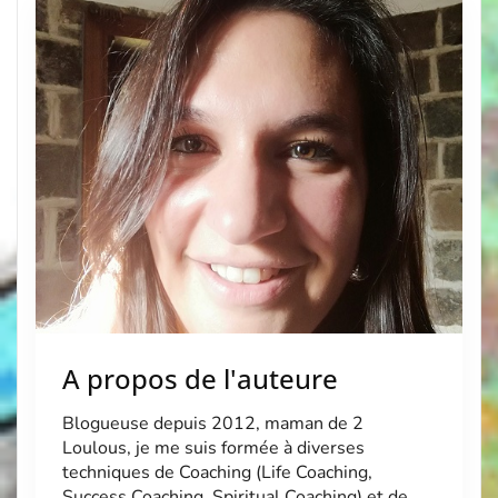
Coaching, Success Coaching, Spiritual Coaching) et de
Créativité (Journal Créatif®, Carnet de Deuil et Tarot
Créatif). Je suis aussi l’auteure du Carnet Créatif
« Mère […]
A propos de l'auteure
Blogueuse depuis 2012, maman de 2
Loulous, je me suis formée à diverses
techniques de Coaching (Life Coaching,
Success Coaching, Spiritual Coaching) et de