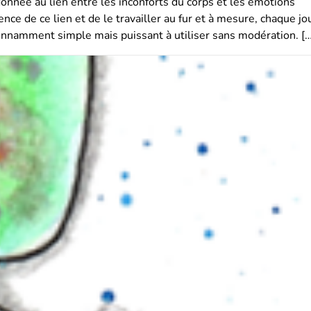
onnée au lien entre les inconforts du corps et les émotions
nce de ce lien et de le travailler au fur et à mesure, chaque jo
étonnamment simple mais puissant à utiliser sans modération. […