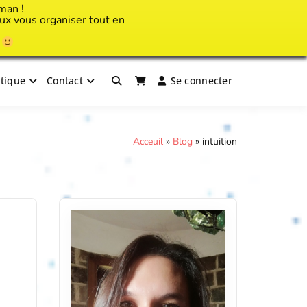
man !
x vous organiser tout en
!
tique
Contact
Se connecter
Acceuil
»
Blog
»
intuition