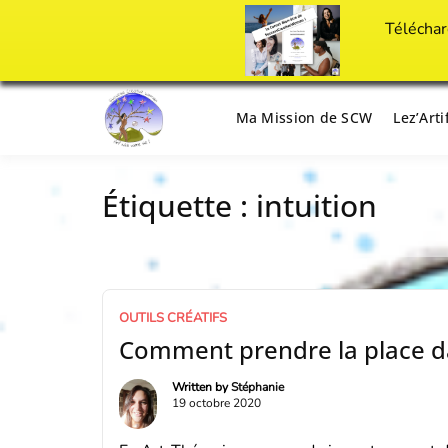
Téléchar
Passer
au
Ma Mission de SCW
Lez’Art
Il est temps d'ART'ivez votre vie !
Success Crea
contenu
Étiquette :
intuition
OUTILS CRÉATIFS
Comment prendre la place dans
Written by
Stéphanie
19 octobre 2020