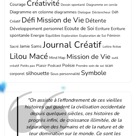
Créativité
Courage
Dessin spontané
Diagramme en cercle
Diagramme en colonne
diagrammes
Défi
Dialogue
Déclencheur
Défi Mission de Vie
Détente
Créatif
Ecoute de Soi
Développement personnel
Ecriture
Ecriture
spontanée
Energie
Equilibre
Féminin
Exploration
Exploration de Soi
Journal Créatif
Jamie Sams
Sacré
Lettre fictive
Lilou Macé
Mission de Vie
Mind Map
outil
Poésie
scan
Plaisir
Podcast
créatif
Petits pas
Prendre soin de soi
Symbole
silhouette
corporel
Sous personnalité
"On assiste à l’effondrement de ces vieilles
histoires qui guident la civilisation occidentale
depuis quelques siècles, ces histoires de
progrès infini, de croissance illimitée, de la
séparation des humains et de la nature et de
leur domination sur le monde. Ce sont les