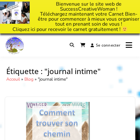
Bienvenue sur le site web de
SuccessCreativeWoman !
Téléchargez maintenant votre Carnet Bien-
être pour commencer à mieux vous organiser
tout en prenant soin de vous !
Cliquez
ici
pour recevoir le carnet gratuitement !
Passer
au
Se connecter
Il est temps d'ART'ivez votre vie !
contenu
Success Creative Woman
Étiquette :
"journal intime"
Acceuil
»
Blog
»
"journal intime"