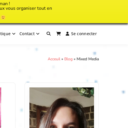
man !
x vous organiser tout en
!
tique
Contact
Se connecter
Acceuil
»
Blog
»
Mixed Media