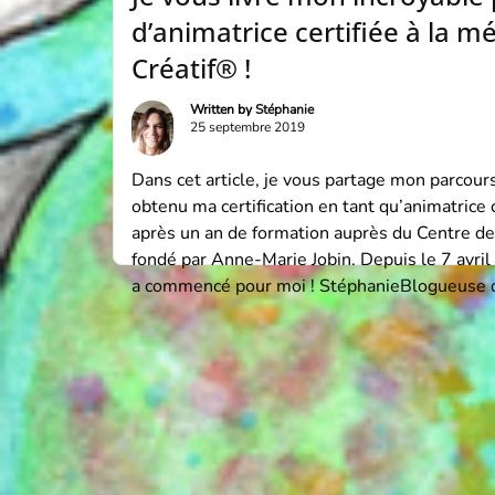
d’animatrice certifiée à la 
Créatif® !
Written by
Stéphanie
25 septembre 2019
Dans cet article, je vous partage mon parcours
obtenu ma certification en tant qu’animatrice 
après un an de formation auprès du Centre de
fondé par Anne-Marie Jobin. Depuis le 7 avri
a commencé pour moi ! StéphanieBlogueuse d