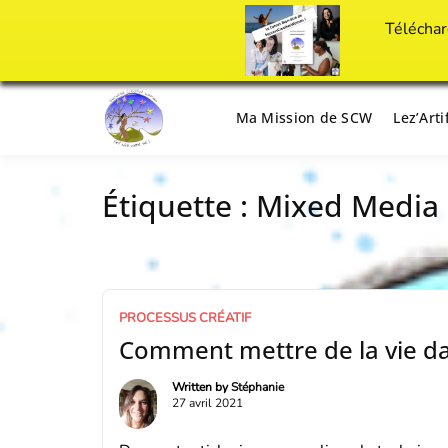
Téléchar
Passer
au
Ma Mission de SCW
Lez’Art
Il est temps d'ART'ivez votre vie !
Success Crea
contenu
Étiquette :
Mixed Media
PROCESSUS CRÉATIF
Comment mettre de la vie da
Written by
Stéphanie
27 avril 2021