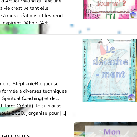
 d’Art Journaling qui est une
 vie créative tant elle
e à mes créations et les rend
inspirent Définir l’Art
hement. StéphanieBlogueuse
 formée à diverses techniques
 Spiritual Coaching) et de
 Tarot Créatif). Je suis aussi
epuis 2020, j’organise pour […]
 parcours