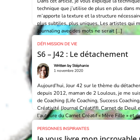
Dans cet article, je vous explique la technique
technique que j’utilise de plus en plus dans ma
m’apporte la texture et la structure nécessair
plus subtiles, plus uniques. Les artistes qui m’
Journaling avec des mots ne serait […]
DÉFI MISSION DE VIE
S6 – J42 : Le détachement
Written by
Stéphanie
1 novembre 2020
Aujourd’hui, Jour 42 sur le thème du détac
depuis 2012, maman de 2 Loulous, je me suis
de Coaching (Life Coaching, Success Coaching,
Créativité (Journal Créatif®, Carnet de Deuil et
l’auteure du Carnet Créatif « Mère Fille » et d
PERSONNES INSPIRANTES
Je vous livre mon incroyable