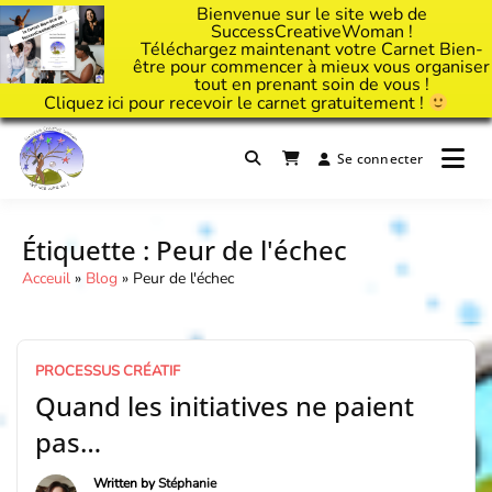
Bienvenue sur le site web de
SuccessCreativeWoman !
Téléchargez maintenant votre Carnet Bien-
être pour commencer à mieux vous organiser
tout en prenant soin de vous !
Cliquez
ici
pour recevoir le carnet gratuitement !
Passer
au
Se connecter
Il est temps d'ART'ivez votre vie !
contenu
Success Creative Woman
Étiquette :
Peur de l'échec
Acceuil
»
Blog
»
Peur de l'échec
PROCESSUS CRÉATIF
Quand les initiatives ne paient
pas…
Written by
Stéphanie