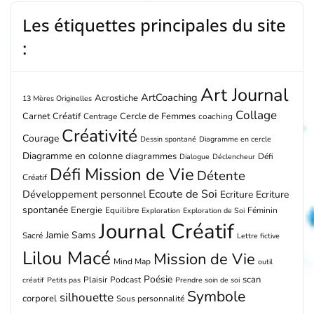
Les étiquettes principales du site
:
Art Journal
ArtCoaching
Acrostiche
13 Mères Originelles
Collage
Carnet Créatif
Cercle de Femmes
Centrage
coaching
Créativité
Courage
Dessin spontané
Diagramme en cercle
Diagramme en colonne
diagrammes
Défi
Dialogue
Déclencheur
Défi Mission de Vie
Détente
Créatif
Ecoute de Soi
Développement personnel
Ecriture
Ecriture
spontanée
Energie
Equilibre
Féminin
Exploration
Exploration de Soi
Journal Créatif
Jamie Sams
Sacré
Lettre fictive
Lilou Macé
Mission de Vie
Mind Map
outil
Poésie
scan
Plaisir
Podcast
créatif
Petits pas
Prendre soin de soi
Symbole
silhouette
corporel
Sous personnalité