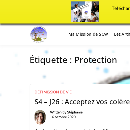
Téléchar
Passer
au
Ma Mission de SCW
Lez’Art
Il est temps d'ART'ivez votre vie !
Success Crea
contenu
Étiquette :
Protection
DÉFI MISSION DE VIE
S4 – J26 : Acceptez vos colèr
Written by
Stéphanie
16 octobre 2020