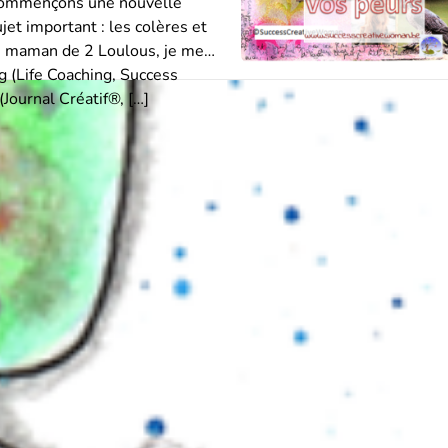
ecommençons une nouvelle
jet important : les colères et
, maman de 2 Loulous, je me
g (Life Coaching, Success
(Journal Créatif®, […]