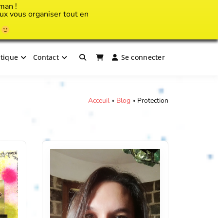
man !
x vous organiser tout en
!
tique
Contact
Se connecter
Acceuil
»
Blog
»
Protection