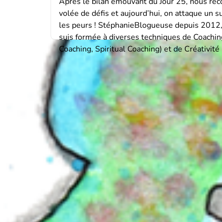
Après le bilan émouvant du Jour 25, nous r
volée de défis et aujourd’hui, on attaque un su
les peurs ! StéphanieBlogueuse depuis 2012
suis formée à diverses techniques de Coachin
Coaching, Spiritual Coaching) et de Créativité 