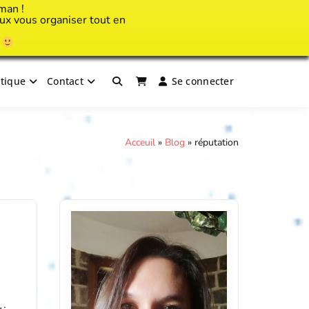
man !
x vous organiser tout en
!
tique
Contact
Se connecter
Acceuil
»
Blog
»
réputation