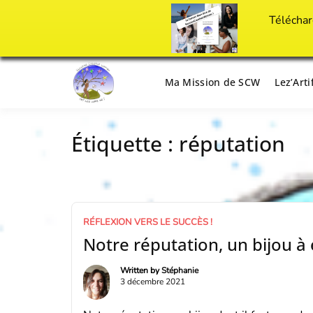
Téléchar
Passer
au
Ma Mission de SCW
Lez’Art
Il est temps d'ART'ivez votre vie !
Success Crea
contenu
Étiquette :
réputation
RÉFLEXION VERS LE SUCCÈS !
Notre réputation, un bijou à
Written by
Stéphanie
3 décembre 2021