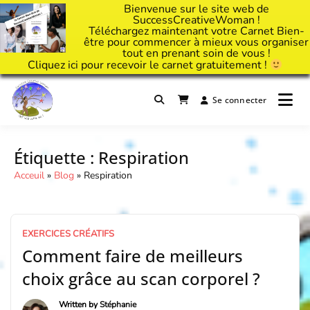
Bienvenue sur le site web de
SuccessCreativeWoman !
Téléchargez maintenant votre Carnet Bien-
être pour commencer à mieux vous organiser
tout en prenant soin de vous !
Cliquez
ici
pour recevoir le carnet gratuitement !
Passer
au
Se connecter
Il est temps d'ART'ivez votre vie !
contenu
Success Creative Woman
Étiquette :
Respiration
Acceuil
»
Blog
»
Respiration
EXERCICES CRÉATIFS
Comment faire de meilleurs
choix grâce au scan corporel ?
Written by
Stéphanie