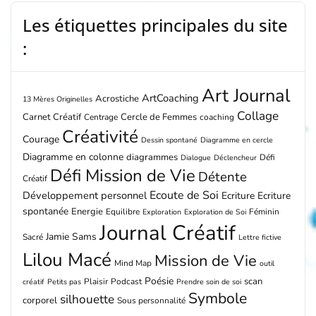
Les étiquettes principales du site
:
Art Journal
ArtCoaching
Acrostiche
13 Mères Originelles
Collage
Carnet Créatif
Cercle de Femmes
Centrage
coaching
Créativité
Courage
Dessin spontané
Diagramme en cercle
Diagramme en colonne
diagrammes
Défi
Dialogue
Déclencheur
Défi Mission de Vie
Détente
Créatif
Ecoute de Soi
Développement personnel
Ecriture
Ecriture
spontanée
Energie
Equilibre
Féminin
Exploration
Exploration de Soi
Journal Créatif
Jamie Sams
Sacré
Lettre fictive
Lilou Macé
Mission de Vie
Mind Map
outil
Poésie
scan
Plaisir
Podcast
créatif
Petits pas
Prendre soin de soi
Symbole
silhouette
corporel
Sous personnalité