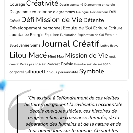
Créativité
Courage
Dessin spontané
Diagramme en cercle
Diagramme en colonne
diagrammes
Défi
Dialogue
Déclencheur
Défi Mission de Vie
Détente
Créatif
Ecoute de Soi
Développement personnel
Ecriture
Ecriture
spontanée
Energie
Equilibre
Féminin
Exploration
Exploration de Soi
Journal Créatif
Jamie Sams
Sacré
Lettre fictive
Lilou Macé
Mission de Vie
Mind Map
outil
Poésie
scan
Plaisir
Podcast
créatif
Petits pas
Prendre soin de soi
Symbole
silhouette
corporel
Sous personnalité
"On assiste à l’effondrement de ces vieilles
histoires qui guident la civilisation occidentale
depuis quelques siècles, ces histoires de
progrès infini, de croissance illimitée, de la
séparation des humains et de la nature et de
leur domination sur le monde. Ce sont les