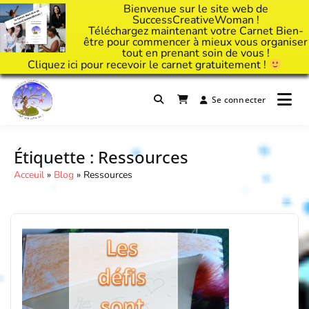
Bienvenue sur le site web de
SuccessCreativeWoman !
Téléchargez maintenant votre Carnet Bien-
être pour commencer à mieux vous organiser
tout en prenant soin de vous !
Cliquez
ici
pour recevoir le carnet gratuitement !
Passer
au
Se connecter
Il est temps d'ART'ivez votre vie !
contenu
Success Creative Woman
Étiquette :
Ressources
Acceuil
»
Blog
»
Ressources