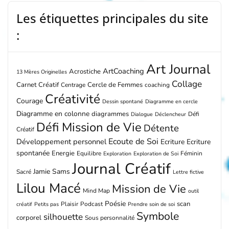
Les étiquettes principales du site
:
Art Journal
ArtCoaching
Acrostiche
13 Mères Originelles
Collage
Carnet Créatif
Cercle de Femmes
Centrage
coaching
Créativité
Courage
Dessin spontané
Diagramme en cercle
Diagramme en colonne
diagrammes
Défi
Dialogue
Déclencheur
Défi Mission de Vie
Détente
Créatif
Ecoute de Soi
Développement personnel
Ecriture
Ecriture
spontanée
Energie
Equilibre
Féminin
Exploration
Exploration de Soi
Journal Créatif
Jamie Sams
Sacré
Lettre fictive
Lilou Macé
Mission de Vie
Mind Map
outil
Poésie
scan
Plaisir
Podcast
créatif
Petits pas
Prendre soin de soi
Symbole
silhouette
corporel
Sous personnalité