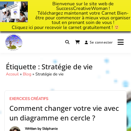
Bienvenue sur le site web de
SuccessCreativeWoman !
Téléchargez maintenant votre Carnet Bien-
être pour commencer à mieux vous organiser
tout en prenant soin de vous !
Cliquez
ici
pour recevoir le carnet gratuitement !
Passer
au
Se connecter
Il est temps d'ART'ivez votre vie !
contenu
Success Creative Woman
Étiquette :
Stratégie de vie
Acceuil
»
Blog
»
Stratégie de vie
EXERCICES CRÉATIFS
Comment changer votre vie avec
un diagramme en cercle ?
Written by
Stéphanie