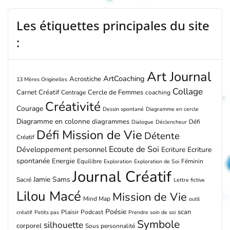
Les étiquettes principales du site
:
Art Journal
ArtCoaching
Acrostiche
13 Mères Originelles
Collage
Carnet Créatif
Cercle de Femmes
Centrage
coaching
Créativité
Courage
Dessin spontané
Diagramme en cercle
Diagramme en colonne
diagrammes
Défi
Dialogue
Déclencheur
Défi Mission de Vie
Détente
Créatif
Ecoute de Soi
Développement personnel
Ecriture
Ecriture
spontanée
Energie
Equilibre
Féminin
Exploration
Exploration de Soi
Journal Créatif
Jamie Sams
Sacré
Lettre fictive
Lilou Macé
Mission de Vie
Mind Map
outil
Poésie
scan
Plaisir
Podcast
créatif
Petits pas
Prendre soin de soi
Symbole
silhouette
corporel
Sous personnalité