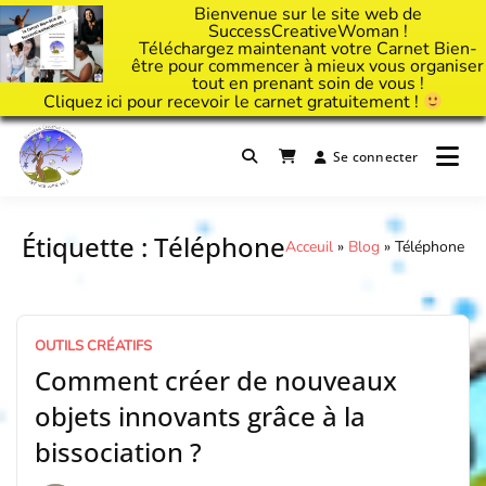
Bienvenue sur le site web de
SuccessCreativeWoman !
Téléchargez maintenant votre Carnet Bien-
être pour commencer à mieux vous organiser
tout en prenant soin de vous !
Cliquez
ici
pour recevoir le carnet gratuitement !
Passer
au
Se connecter
Il est temps d'ART'ivez votre vie !
contenu
Success Creative Woman
Étiquette :
Téléphone
Acceuil
»
Blog
»
Téléphone
OUTILS CRÉATIFS
Comment créer de nouveaux
objets innovants grâce à la
bissociation ?