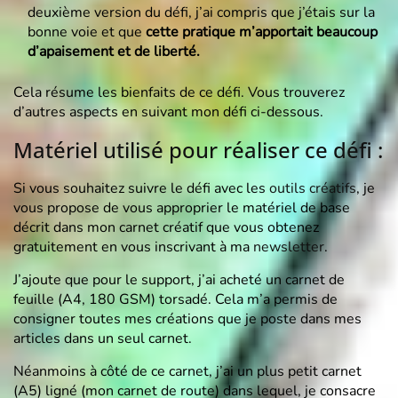
deuxième version du défi, j’ai compris que j’étais sur la
bonne voie et que
cette pratique m’apportait beaucoup
d’apaisement et de liberté.
Cela résume les bienfaits de ce défi. Vous trouverez
d’autres aspects en suivant mon défi ci-dessous.
Matériel utilisé pour réaliser ce défi :
Si vous souhaitez suivre le défi avec les
outils créatifs
, je
vous propose de vous approprier le matériel de base
décrit dans mon carnet créatif que vous obtenez
gratuitement en vous inscrivant à ma
newsletter
.
J’ajoute que pour le support, j’ai acheté un carnet de
feuille (A4, 180 GSM) torsadé. Cela m’a permis de
consigner toutes mes créations que je poste dans mes
articles dans un seul carnet.
Néanmoins à côté de ce carnet, j’ai un plus petit carnet
(A5) ligné (mon carnet de route) dans lequel, je consacre