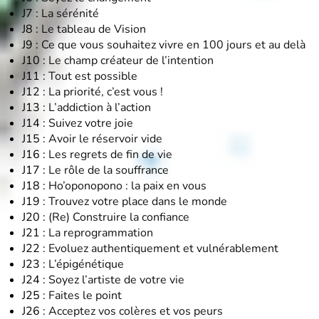
J7 :
La sérénité
J8 :
Le tableau de Vision
J9 :
Ce que vous souhaitez vivre en 100 jours et au delà
J10 :
Le champ créateur de l’intention
J11 :
Tout est possible
J12 :
La priorité, c’est vous !
J13 :
L’addiction à l’action
J14 :
Suivez votre joie
J15 :
Avoir le réservoir vide
J16 :
Les regrets de fin de vie
J17 :
Le rôle de la souffrance
J18 :
Ho’oponopono : la paix en vous
J19 :
Trouvez votre place dans le monde
J20 :
(Re) Construire la confiance
J21 :
La reprogrammation
J22 :
Evoluez authentiquement et vulnérablement
J23 :
L’épigénétique
J24 :
Soyez l’artiste de votre vie
J25 :
Faites le point
J26 :
Acceptez vos colères et vos peurs