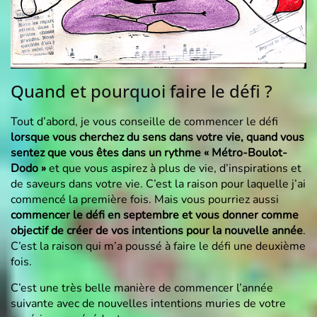
Quand et pourquoi faire le défi ?
Tout d’abord, je vous conseille de commencer le défi
lorsque vous cherchez du sens dans votre vie,
quand vous
sentez que vous êtes dans un rythme « Métro-Boulot-
Dodo »
et que vous aspirez à plus de vie, d’inspirations et
de saveurs dans votre vie. C’est la raison pour laquelle j’ai
commencé la première fois. Mais vous pourriez aussi
commencer le défi en septembre et vous donner comme
objectif de créer de vos intentions pour la nouvelle année
.
C’est la raison qui m’a poussé à faire le défi une deuxième
fois.
C’est une très belle manière de commencer l’année
suivante avec de nouvelles intentions muries de votre