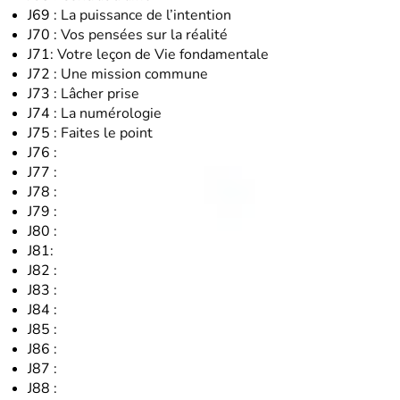
J69 :
La puissance de l’intention
J70 :
Vos pensées sur la réalité
J71:
Votre leçon de Vie fondamentale
J72 :
Une mission commune
J73 :
Lâcher prise
J74 :
La numérologie
J75 :
Faites le point
J76 :
J77 :
J78 :
J79 :
J80 :
J81:
J82 :
J83 :
J84 :
J85 :
J86 :
J87 :
J88 :