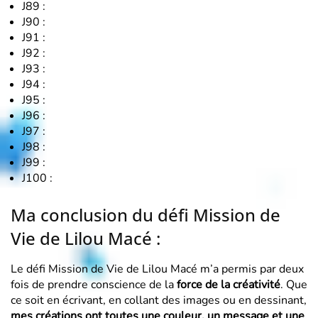
J89 :
J90 :
J91 :
J92 :
J93 :
J94 :
J95 :
J96 :
J97 :
J98 :
J99 :
J100 :
Ma conclusion du défi Mission de
Vie de Lilou Macé :
Le défi Mission de Vie de Lilou Macé m’a permis par deux
fois de prendre conscience de la
force de la créativité
. Que
ce soit en écrivant, en collant des images ou en dessinant,
mes créations ont toutes une couleur, un message et une