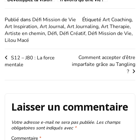
de votre Mission de
vie
Publié dans
Défi Mission de Vie
Étiqueté
Art Coaching
,
Art Inspiration
,
Art Journal
,
Art Journaling
,
Art Therapie
,
Artiste en chemin
,
Défi
,
Défi Créatif
,
Défi Mission de Vie
,
Lilou Macé
Navigation
Comment accepter d’être
S12 – J80 : La force
imparfaite grâce au Tangling
mentale
de
?
l’article
Laisser un commentaire
Votre adresse e-mail ne sera pas publiée.
Les champs
obligatoires sont indiqués avec
*
Commentaire
*