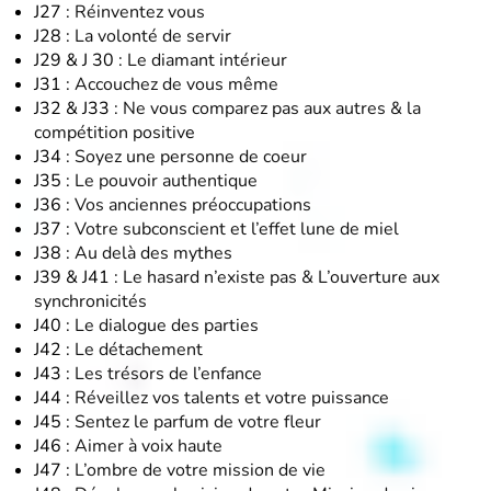
J27 :
Réinventez vous
J28 :
La volonté de servir
J29 & J 30 :
Le diamant intérieur
J31 :
Accouchez de vous même
J32 & J33 :
Ne vous comparez pas aux autres & la
compétition positiv
e
J34 :
Soyez une personne de coeur
J35 :
Le pouvoir authentique
J36 :
Vos anciennes préoccupations
J37 :
Votre subconscient et l’effet lune de miel
J38 :
Au delà des mythes
J39 & J41 :
Le hasard n’existe pas & L’ouverture aux
synchronicités
J40 :
Le dialogue des parties
J42 :
Le détachement
J43 :
Les trésors de l’enfance
J44 :
Réveillez vos talents et votre puissance
J45 :
Sentez le parfum de votre fleur
J46 :
Aimer à voix haute
J47 :
L’ombre de votre mission de vie