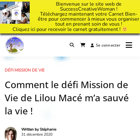
Bienvenue sur le site web de
SuccessCreativeWoman !
Téléchargez maintenant votre Carnet Bien-
être pour commencer à mieux vous organiser
tout en prenant soin de vous !
Cliquez
ici
pour recevoir le carnet gratuitement !
Passer
au
Se connecter
Il est temps d'ART'ivez votre vie !
contenu
Success Creative Woman
DÉFI MISSION DE VIE
Comment le défi Mission de
Vie de Lilou Macé m’a sauvé
la vie !
Written by
Stéphanie
31 décembre 2020