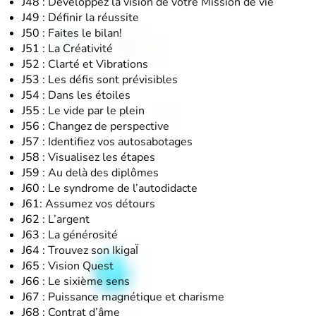
J48 :
Développez la vision de votre Mission de vie
J49 :
Définir la réussite
J50 :
Faites le bilan!
J51 :
La Créativité
J52 :
Clarté et Vibrations
J53 :
Les défis sont prévisibles
J54 :
Dans les étoiles
J55 :
Le vide par le plein
J56 :
Changez de perspective
J57 :
Identifiez vos autosabotages
J58 :
Visualisez les étapes
J59 :
Au delà des diplômes
J60 :
Le syndrome de l’autodidacte
J61:
Assumez vos détours
J62 :
L’argent
J63 :
La générosité
J64 :
Trouvez son IkigaÏ
J65 :
Vision Quest
J66 :
Le sixième sens
J67 :
Puissance magnétique et charisme
J68 :
Contrat d’âme