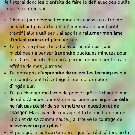
Je listerai donc les bienfaits de faire le défi avec des outils
créatifs comme suit :
Chaque jour devenait comme une chasse aux trésors,
ne sachant pas où le défi m’amènerait ni quel outil
créatif j’allais utiliser. J’ai appris à
rallumer mon âme
d’enfant curieux et plein de joie.
J’ai pris ma place
: le fait d’avoir un défi par jour
m’obligeait à penser à prendre quelques minutes pour
moi. C’est un rituel qui m’a permis de
modifier le train
effréné de mes journées
.
J’ai entrepris d’
apprendre de nouvelles techniques
qui
me semblaient très éloignés de ma formation
d’ingénieur.
J’ai pu changer ma façon de penser grâce à chaque jour
de défi. Chaque jour est une surprise qui pique car
cela
ne fait pas plaisir de se remettre en question et de
changer
. Mais avec du courage et la bonne humeur de
Lilou et de sa communauté, j’ai trouvé le courage de
m’exposer un peu plus
!
Et puis grâce au
Scan Corporel
que j’ai réalisé lors de la