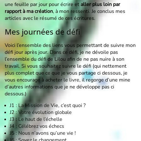
une feuille par jour pour écrire et
aller plus loin par
rapport à ma création
, à mon ressenti. Je conclus mes
articles avec le résumé de ces écritures.
Mes journées de défi
Voici l’ensemble des liens vous permettant de suivre mon
défi jour après jour. Dans ce défi, je ne dévoile pas
l’ensemble du défi de Lilou afin de ne pas nuire à son
travail. Si vous souhaitez suivre le défi (qui nettement
plus complet que ce que je vous partage ci dessous, je
vous encourage à acheter
le livre
, il regorge d’une mine
d’autres informations que je ne développe pas ci
dessous.)
J1 :
La Mission de Vie, c’est quoi ?
J2 :
Votre évolution globale
J3 :
Le haut de l’échelle
J4 :
Célébrez vos échecs
J5 :
Nous n’avons qu’une vie !
J6 :
Soyez le changement